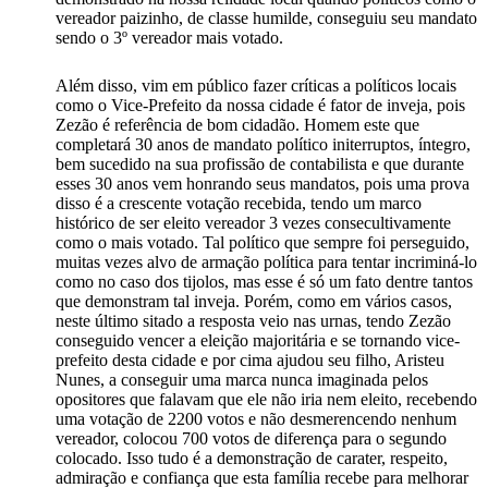
vereador paizinho, de classe humilde, conseguiu seu mandato
sendo o 3º vereador mais votado.
Além disso, vim em público fazer críticas a políticos locais
como o Vice-Prefeito da nossa cidade é fator de inveja, pois
Zezão é referência de bom cidadão. Homem este que
completará 30 anos de mandato político initerruptos, íntegro,
bem sucedido na sua profissão de contabilista e que durante
esses 30 anos vem honrando seus mandatos, pois uma prova
disso é a crescente votação recebida, tendo um marco
histórico de ser eleito vereador 3 vezes consecultivamente
como o mais votado. Tal político que sempre foi perseguido,
muitas vezes alvo de armação política para tentar incriminá-lo
como no caso dos tijolos, mas esse é só um fato dentre tantos
que demonstram tal inveja. Porém, como em vários casos,
neste último sitado a resposta veio nas urnas, tendo Zezão
conseguido vencer a eleição majoritária e se tornando vice-
prefeito desta cidade e por cima ajudou seu filho, Aristeu
Nunes, a conseguir uma marca nunca imaginada pelos
opositores que falavam que ele não iria nem eleito, recebendo
uma votação de 2200 votos e não desmerencendo nenhum
vereador, colocou 700 votos de diferença para o segundo
colocado. Isso tudo é a demonstração de carater, respeito,
admiração e confiança que esta família recebe para melhorar