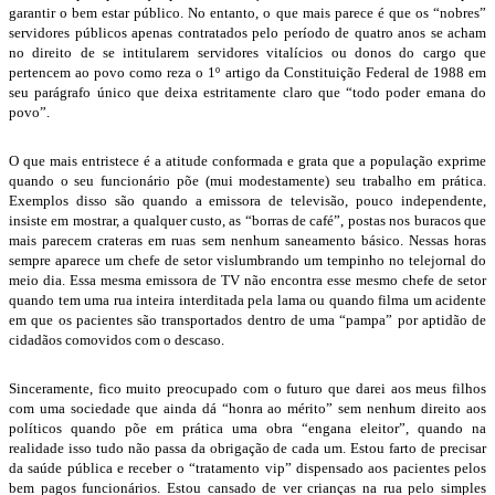
garantir o bem estar público. No entanto, o que mais parece é que os “nobres”
servidores públicos apenas contratados pelo período de quatro anos se acham
no direito de se intitularem servidores vitalícios ou donos do cargo que
pertencem ao povo como reza o 1º artigo da Constituição Federal de 1988 em
seu parágrafo único que deixa estritamente claro que “todo poder emana do
povo”.
O que mais entristece é a atitude conformada e grata que a população exprime
quando o seu funcionário põe (mui modestamente) seu trabalho em prática.
Exemplos disso são quando a emissora de televisão, pouco independente,
insiste em mostrar, a qualquer custo, as “borras de café”, postas nos buracos que
mais parecem crateras em ruas sem nenhum saneamento básico. Nessas horas
sempre aparece um chefe de setor vislumbrando um tempinho no telejornal do
meio dia. Essa mesma emissora de TV não encontra esse mesmo chefe de setor
quando tem uma rua inteira interditada pela lama ou quando filma um acidente
em que os pacientes são transportados dentro de uma “pampa” por aptidão de
cidadãos comovidos com o descaso.
Sinceramente, fico muito preocupado com o futuro que darei aos meus filhos
com uma sociedade que ainda dá “honra ao mérito” sem nenhum direito aos
políticos quando põe em prática uma obra “engana eleitor”, quando na
realidade isso tudo não passa da obrigação de cada um. Estou farto de precisar
da saúde pública e receber o “tratamento vip” dispensado aos pacientes pelos
bem pagos funcionários. Estou cansado de ver crianças na rua pelo simples