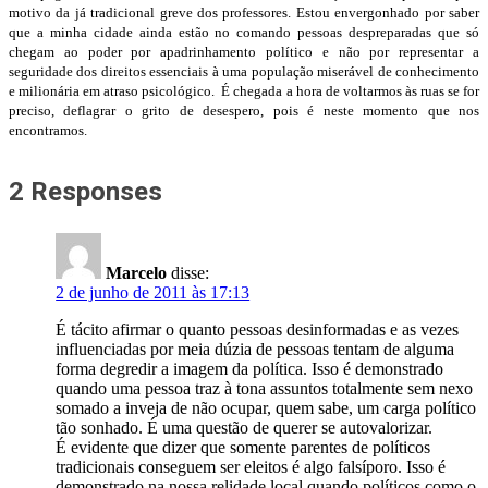
motivo da já tradicional greve dos professores. Estou envergonhado por saber
que a minha cidade ainda estão no comando pessoas despreparadas que só
chegam ao poder por apadrinhamento político e não por representar a
seguridade dos direitos essenciais à uma população miserável de conhecimento
e milionária em atraso psicológico. É chegada a hora de voltarmos às ruas se for
preciso, deflagrar o grito de desespero, pois é neste momento que nos
encontramos.
2 Responses
Marcelo
disse:
2 de junho de 2011 às 17:13
É tácito afirmar o quanto pessoas desinformadas e as vezes
influenciadas por meia dúzia de pessoas tentam de alguma
forma degredir a imagem da política. Isso é demonstrado
quando uma pessoa traz à tona assuntos totalmente sem nexo
somado a inveja de não ocupar, quem sabe, um carga político
tão sonhado. É uma questão de querer se autovalorizar.
É evidente que dizer que somente parentes de políticos
tradicionais conseguem ser eleitos é algo falsíporo. Isso é
demonstrado na nossa relidade local quando políticos como o