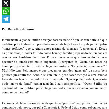
Facebook
X
WhatsApp
Telegram
Por Ronielton de Sousa
Infelizmente a grande, nítida e vergonhosa verdade de que se tem notícia é que
o eleitor, principalmente o presidutrense, ainda hoje é movido pela paixão pelos
“times políticos” que surgiram antes mesmo da chamada “democracia”. Desde
os primórdios, o poder foi tido como herança familiar, repassado de tempos em
tempos aos herdeiros do trono. E para quem acha que isso mudou com o
decorrer do tempo está muito enganado. A pergunta é: “Quem não nasce no
berço político não tem direito a chegar ao posto de “Excelência instantânea””?
Não! Não tem. Pelo menos é que pregam os grandes “generais” da nossa bela
política presidutrense. Acho que vale até a pena fazer menção à uma famosa
frase de um famoso pensador local que dizia: “Quem pode, pode. Quem não
pode, morre de fome!” Assim também é na nossa política: “Quem é filho ou
apadrinhado por político pode chegar ao poder, quem é cidadão comum morre
como servo mesmo!”
Deixou-se de lado a consciência de que todo “político” só é político porque foi
contratado pelo povo, que pela Constituição Federal é tido como soberano, para