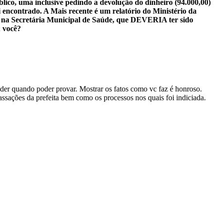
blico, uma inclusive pedindo a devolução do dinheiro (94.000,00)
 encontrado. A Mais recente é um relatório do Ministério da
ecretária Municipal de Saúde, que DEVERIA ter sido
u você?
er quando poder provar. Mostrar os fatos como vc faz é honroso.
assações da prefeita bem como os processos nos quais foi indiciada.