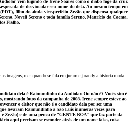
Audiolar vem fugindo de Irene Soares como o diabo foge da cruz
desesperada de desvincular seu nome do dela. Ao mesmo tempo em
(PDT), filho do ainda vice-prefeito Zezão que dispensa qualquer
ereno, Novelí Sereno e toda família Sereno, Maurício da Caema,
os Fialho.
 as imagens, mas quando se fala em juram e jarandy a história muda
 candidato dela é Raimundinho da Audiolar. Ou não é? Vocês sim é
os, mostrando fotos da campanha de 2008. Irene sempre esteve ao
onvencer o eleitor que não é o candidato dela por ser uma
ado que levaram Raimundinho a São Luis inúmeras vezes para
teu e Zezão) e de uma penca de “GENTE BOA” que faz parte da
io aqui precisam se esconder atrás de um nome falso, coisa