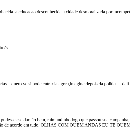
onhecida..a educacao desconhecida.a cidade desmoralizada por incompet
tu és
rtas…quero ve si pode entrar la agora,imagine depois da politica…dali 
s pudesse ese dar tão bem, raimundinho logo que passou sua campanha,
igos estão de acordo em tudo, OLHAS COM QUEM ANDAS EU TE Q