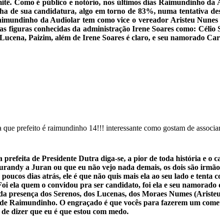
itê. Como é público e notório, nos últimos dias Raimundinho da 
inha de sua candidatura, algo em torno de 83%, numa tentativa 
Raimundinho da Audiolar tem como vice o vereador Aristeu Nunes 
figuras conhecidas da administração Irene Soares como: Célio S
ucena, Paizim, além de Irene Soares é claro, e seu namorado Carl
ue prefeito é raimundinho 14!!! interessante como gostam de associar
 prefeita de Presidente Dutra diga-se, a pior de toda história e o
Jurandy a Juran ou que eu não vejo nada demais, os dois são irmã
ucos dias atrás, ele é que não quis mais ela ao seu lado e tenta c
. Foi ela quem o convidou pra ser candidato, foi ela e seu namor
ém da presença dos Serenos, dos Lucenas, dos Moraes Numes (Aris
de Raimundinho. O engraçado é que vocês para fazerem um cometár
 de dizer que eu é que estou com medo.