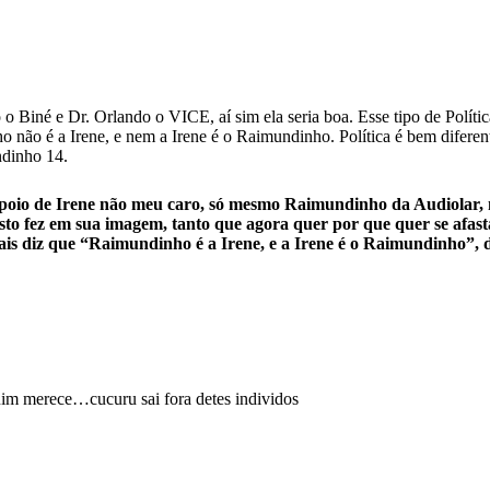
Biné e Dr. Orlando o VICE, aí sim ela seria boa. Esse tipo de Política
 não é a Irene, e nem a Irene é o Raimundinho. Política é bem diferen
ndinho 14.
apoio de Irene não meu caro, só mesmo Raimundinho da Audiolar,
to fez em sua imagem, tanto que agora quer por que quer se afasta
ais diz que “Raimundinho é a Irene, e a Irene é o Raimundinho”,
uim merece…cucuru sai fora detes individos