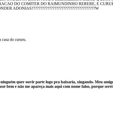
ACAO DO COMITER DO RAIMUNDINHO RERERE, E CURURU
R ADONIAS????????????????????????????????????W
 casa do cururu.
 ninguém quer ouvir parte logo pra baixaria, xingando. Meu amigo
passe bem e não me apareça mais aqui com nome falso, porque serei