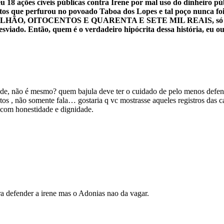
u 18 ações cíveis públicas contra Irene por mal uso do dinheiro pú
tos que perfurou no povoado Taboa dos Lopes e tal poço nunca foi
 MILHÃO, OITOCENTOS E QUARENTA E SETE MIL REAIS, só na S
sviado. Então, quem é o verdadeiro hipócrita dessa história, eu o
de, não é mesmo? quem bajula deve ter o cuidado de pelo menos defend
os , não somente fala… gostaria q vc mostrasse aqueles registros das c
 com honestidade e dignidade.
ra defender a irene mas o Adonias nao da vagar.