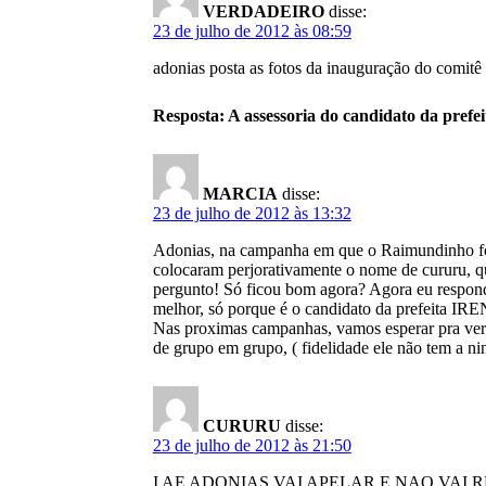
VERDADEIRO
disse:
23 de julho de 2012 às 08:59
adonias posta as fotos da inauguração do comit
Resposta: A assessoria do candidato da pref
MARCIA
disse:
23 de julho de 2012 às 13:32
Adonias, na campanha em que o Raimundinho foi c
colocaram perjorativamente o nome de cururu, qu
pergunto! Só ficou bom agora? Agora eu respo
melhor, só porque é o candidato da prefeita 
Nas proximas campanhas, vamos esperar pra ver em
de grupo em grupo, ( fidelidade ele não tem a n
CURURU
disse:
23 de julho de 2012 às 21:50
I AE ADONIAS VAI APELAR E NAO VAI