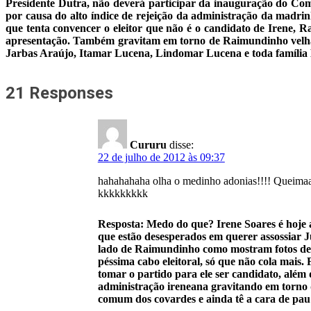
Presidente Dutra, não deverá participar da inauguração do Com
por causa do alto índice de rejeição da administração da madr
que tenta convencer o eleitor que não é o candidato de Irene, 
apresentação. Também gravitam em torno de Raimundinho velhas 
Jarbas Araújo, Itamar Lucena, Lindomar Lucena e toda família L
21 Responses
Cururu
disse:
22 de julho de 2012 às 09:37
hahahahaha olha o medinho adonias!!!! Queimaa q
kkkkkkkkk
Resposta: Medo do que? Irene Soares é hoje a
que estão desesperados em querer assossiar 
lado de Raimundinho como mostram fotos de po
péssima cabo eleitoral, só que não cola mais
tomar o partido para ele ser candidato, al
administração ireneana gravitando em torno 
comum dos covardes e ainda tê a cara de pau