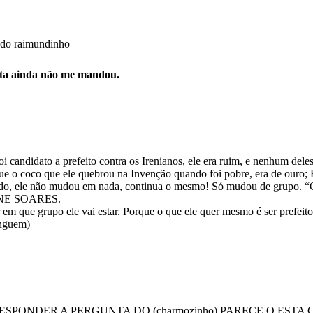
ê do raimundinho
eita ainda não me mandou.
andidato a prefeito contra os Irenianos, ele era ruim, e nenhum deles 
e o coco que ele quebrou na Invenção quando foi pobre, era de ouro; 
ndo, ele não mudou em nada, continua o mesmo! Só mudou de grupo. 
IRENE SOARES.
 que grupo ele vai estar. Porque o que ele quer mesmo é ser prefeito d
inguem)
 RESPONDER A PERGUNTA DO (charmozinho) PARECE Q E