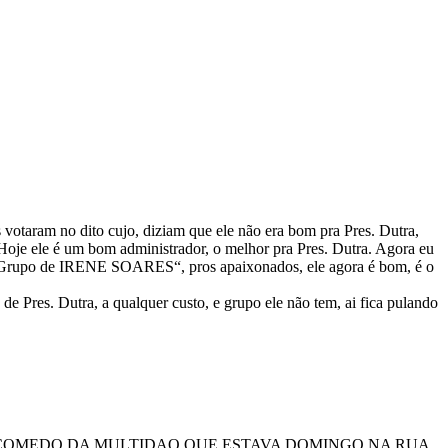
votaram no dito cujo, diziam que ele não era bom pra Pres. Dutra,
Hoje ele é um bom administrador, o melhor pra Pres. Dutra. Agora eu
“Grupo de IRENE SOARES“, pros apaixonados, ele agora é bom, é o
e Pres. Dutra, a qualquer custo, e grupo ele não tem, ai fica pulando
STA COMEDO DA MULTIDAO QUE ESTAVA DOMINGO NA RUA