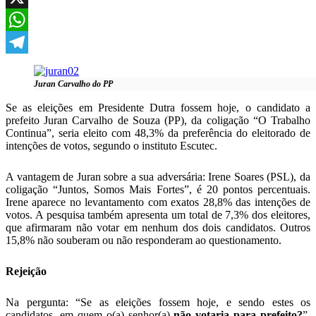
X
WhatsApp
Telegram
Juran Carvalho do PP
Se as eleições em Presidente Dutra fossem hoje, o candidato a
prefeito Juran Carvalho de Souza (PP), da coligação “O Trabalho
Continua”, seria eleito com 48,3% da preferência do eleitorado de
intenções de votos, segundo o instituto Escutec.
A vantagem de Juran sobre a sua adversária: Irene Soares (PSL), da
coligação “Juntos, Somos Mais Fortes”, é 20 pontos percentuais.
Irene aparece no levantamento com exatos 28,8% das intenções de
votos. A pesquisa também apresenta um total de 7,3% dos eleitores,
que afirmaram não votar em nenhum dos dois candidatos. Outros
15,8% não souberam ou não responderam ao questionamento.
Rejeição
Na pergunta: “Se as eleições fossem hoje, e sendo estes os
candidatos, em quem o(a) senhor(a)
não votaria para prefeito?
”,