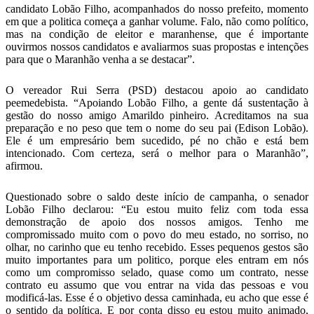
candidato Lobão Filho, acompanhados do nosso prefeito, momento
em que a politica começa a ganhar volume. Falo, não como político,
mas na condição de eleitor e maranhense, que é importante
ouvirmos nossos candidatos e avaliarmos suas propostas e intenções
para que o Maranhão venha a se destacar”.
O vereador Rui Serra (PSD) destacou apoio ao candidato
peemedebista. “Apoiando Lobão Filho, a gente dá sustentação à
gestão do nosso amigo Amarildo pinheiro. Acreditamos na sua
preparação e no peso que tem o nome do seu pai (Edison Lobão).
Ele é um empresário bem sucedido, pé no chão e está bem
intencionado. Com certeza, será o melhor para o Maranhão”,
afirmou.
Questionado sobre o saldo deste início de campanha, o senador
Lobão Filho declarou: “Eu estou muito feliz com toda essa
demonstração de apoio dos nossos amigos. Tenho me
compromissado muito com o povo do meu estado, no sorriso, no
olhar, no carinho que eu tenho recebido. Esses pequenos gestos são
muito importantes para um politico, porque eles entram em nós
como um compromisso selado, quase como um contrato, nesse
contrato eu assumo que vou entrar na vida das pessoas e vou
modificá-las. Esse é o objetivo dessa caminhada, eu acho que esse é
o sentido da política. E por conta disso eu estou muito animado,