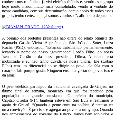
conheço nosso público, já vivi eleições difíceis e, vendo esse grupo
hoje muito maior, muito mais consolidado, vendo a vontade do
nosso candidato, com sua determinação, com o apoio de todos esses
grupos, tenho certeza que já somos vitoriosos”, afirmou o deputado.
A opinião dos prefeitos presentes não difere do relato otimista do
deputado Gastão Vieira. A prefeita de São João do Sóter, Luiza
Rocha (PSD), endossou: “Estamos trabalhando permanentemente,
levando o nome do nosso ‘governador’ Lobão Filho, do nosso
‘senador’ Gastão e da nossa presidenta Dilma. A cidade está
mobilizada e eu não tenho dúvida da nossa vitória. Ele (Lobão
Filho) tem um diferencial ao se dirigir ao povo, ele fala com o
coração, fala porque gosta. Ninguém ensina a gostar do povo, isso é
da alma”.
O peemedebista participou da tradicional cavalgada de Grajau, no
último final de semana, momento em que foi recebido pela
população com grande entusiasmo. O prefeito do município,
Capitão Otsuka (PT), também esteve em São Luís e reafirmou o
apoio de Grajaú. “Quando a gente entra na política, é preciso ter
uma convicção. É preciso se agregar ao povo e a um grupo. Quando
nos aproximamos do governo do Estado, fomos bem acolhidos e