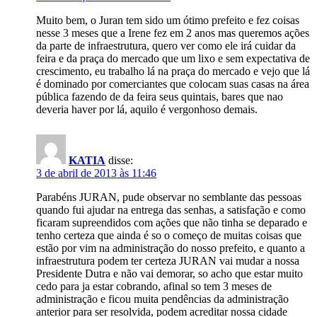
Muito bem, o Juran tem sido um ótimo prefeito e fez coisas
nesse 3 meses que a Irene fez em 2 anos mas queremos ações
da parte de infraestrutura, quero ver como ele irá cuidar da
feira e da praça do mercado que um lixo e sem expectativa de
crescimento, eu trabalho lá na praça do mercado e vejo que lá
é dominado por comerciantes que colocam suas casas na área
pública fazendo de da feira seus quintais, bares que nao
deveria haver por lá, aquilo é vergonhoso demais.
KATIA
disse:
3 de abril de 2013 às 11:46
Parabéns JURAN, pude observar no semblante das pessoas
quando fui ajudar na entrega das senhas, a satisfação e como
ficaram supreendidos com ações que não tinha se deparado e
tenho certeza que ainda é so o começo de muitas coisas que
estão por vim na administração do nosso prefeito, e quanto a
infraestrutura podem ter certeza JURAN vai mudar a nossa
Presidente Dutra e não vai demorar, so acho que estar muito
cedo para ja estar cobrando, afinal so tem 3 meses de
administração e ficou muita pendências da administração
anterior para ser resolvida, podem acreditar nossa cidade