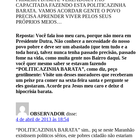
CAPACITADA FAZENDO ESTA POLITICAZINHA
BARATA. VAMOS ACORDAR GENTE O POVO
PRECISA APRENDER VIVER PELOS SEUS
PRÓPRIOS MEIOS…
Reposta: Você fala isso meu caro, porque não mora em
Presidente Dutra, Não conhece a necessidade do nosso
povo pobre e deve ser um abastado (que tem tudo e a
toda hora), talvez nunca tenha passado precisão, passado
fome na vida, como muita gente nos Bairro daqui. Se
você quer mesmo saber se estavam fazendo
“POLITICAZINHA BARATA”, como diz, peço
gentilmente: Visite um desses moradores que receberam
um peixe pra comer na sexta-feira santa e pergunte se
eles gostaram. Acorde pra Jesus meu caro e deixe d
hipocrisia barata.
OBSERVADOR
disse:
4 de abril de 2013 às 18:54
“POLITICAZINHA BARATA” sim.. pq se neste Maranhão
existissem politicos sérios, este pobres cidadão não estariam