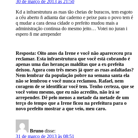
30 de março de 2013 às 21:50
Kd a infraestrutura as ruas tão cheias de buracos, tem esgoto
a céu aberto ñ adianta dar caderno e peixe para o povo tem é
q mudar a cara dessa cidade o prefeito mudou mais a
administração continua do mesmo jeito… Votei no juran i
espero ñ me arrepender
Resposta: Oito anos da Irene e você não aparececeu pra
reclamar. Esta infraestrutura que você está cobrando é
apenas uma das heranças malditas que a ex-prefeita
deixou. Agora com três meses já quer as ruas asfaltadas?
Nem lembrar da população pobre na semana santa ela
não se lembrou e você nunca reclamou. Rafael, nem
coragem de se identificar você tem. Tenho certeza, que se
você votou mesmo, que eu não acredito, não irá se
arrepender. Dê pelo menos a metade da metade de um
terço do tempo que a Irene ficou na prefeitura para o
novo prefeito mostrar a que veio, meu caro.
Bruno
disse:
31 de março de 2013 às 08:51