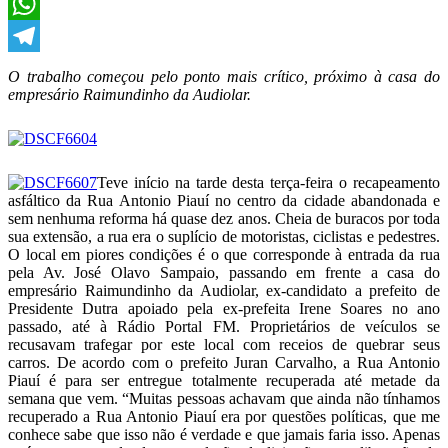
X
WhatsApp
Telegram
O trabalho começou pelo ponto mais crítico, próximo à casa do
empresário Raimundinho da Audiolar.
Teve início na tarde desta terça-feira o recapeamento
asfáltico da Rua Antonio Piauí no centro da cidade abandonada e
sem nenhuma reforma há quase dez anos. Cheia de buracos por toda
sua extensão, a rua era o suplício de motoristas, ciclistas e pedestres.
O local em piores condições é o que corresponde à entrada da rua
pela Av. José Olavo Sampaio, passando em frente a casa do
empresário Raimundinho da Audiolar, ex-candidato a prefeito de
Presidente Dutra apoiado pela ex-prefeita Irene Soares no ano
passado, até à Rádio Portal FM. Proprietários de veículos se
recusavam trafegar por este local com receios de quebrar seus
carros. De acordo com o prefeito Juran Carvalho, a Rua Antonio
Piauí é para ser entregue totalmente recuperada até metade da
semana que vem. “Muitas pessoas achavam que ainda não tínhamos
recuperado a Rua Antonio Piauí era por questões políticas, que me
conhece sabe que isso não é verdade e que jamais faria isso. Apenas