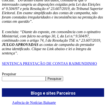
concluir:
“
Do detido exame dos autos, constata-se que o
interessado cumpriu as disposições exigidas pela Lei das Eleições
nº 9.504/97 e pela Resolução nº 23.607/2019, do Tribunal Superior
Eleitoral.
Em exame simplificado das contas de campanha, não
foram constadas irregularidades e inconsistências na prestação das
contas em questão
”
.
E concluiu:
“Diante do exposto, em consonância com o opinativo
Ministerial, com fulcro no artigo 30, I, da Lei n.º 9.504/97,
combinado com o artigo 74, I da Resolução TSE n.º 23.607/2019,
JULGO APROVADAS
as contas de campanha do prestador
acima identificado. Clique no Link abaixo e lei a íntegra da
sentença”.
SENTENÇA PRESTAÇÃO DE CONTAS RAIMUNDINHO
Pesquisar
Pesquisar
Blogs e sites Parceiros
Agência de Notícias Baluarte