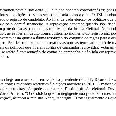
rminou nesta quinta-feira (1º) que não poderão concorrer às eleições m
iores às eleições passadas serão analisadas caso a caso. O TSE mudou a 
rado o registro de candidato. Ao final de cada eleição, os políticos que 
do e pelo comitê financeiro. A reprovação acontece quando são ident
em parte do cadastro de contas reprovadas da Justiça Eleitoral. Nem t
ico que estiver em débito com a Justiça no momento do registro não pod
ovaram nesta quinta a última resolução do conjunto de regras para a disp
eiros. Pela lei, o prazo para aprovar essas normas terminaria em 5 de 
eis os políticos que tiveram contas de campanha reprovadas. Votaram c
 se refere à apresentação de contas de campanha e não fala em reprova
beiro.
s chegaram a se reunir em volta do presidente do TSE, Ricardo Lewa
para contas rejeitadas referentes à eleições anteriores a 2010. A maiori
s foram rejeitas não pode obter a certidão de quitação eleitoral. D
o Marco Aurélio. “O candidato que foi negligente não pode ter o mesm
ção”, afirmou a ministra Nancy Andrighi. “Tratar igualmente os que 