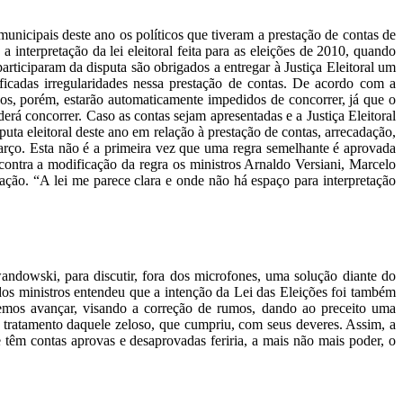
unicipais deste ano os políticos que tiveram a prestação de contas de
interpretação da lei eleitoral feita para as eleições de 2010, quando
participaram da disputa são obrigados a entregar à Justiça Eleitoral um
ificadas irregularidades nessa prestação de contas. De acordo com a
odos, porém, estarão automaticamente impedidos de concorrer, já que o
erá concorrer. Caso as contas sejam apresentadas e a Justiça Eleitoral
uta eleitoral deste ano em relação à prestação de contas, arrecadação,
março. Esta não é a primeira vez que uma regra semelhante é aprovada
ontra a modificação da regra os ministros Arnaldo Versiani, Marcelo
ção. “A lei me parece clara e onde não há espaço para interpretação
ndowski, para discutir, fora dos microfones, uma solução diante do
a dos ministros entendeu que a intenção da Lei das Eleições foi também
evemos avançar, visando a correção de rumos, dando ao preceito uma
o tratamento daquele zeloso, que cumpriu, com seus deveres. Assim, a
têm contas aprovas e desaprovadas feriria, a mais não mais poder, o