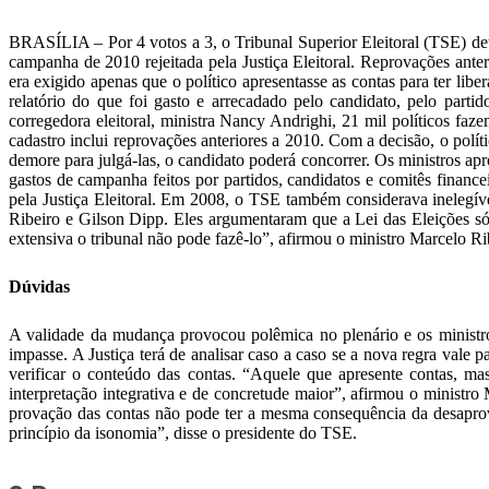
BRASÍLIA – Por 4 votos a 3, o Tribunal Superior Eleitoral (TSE) dete
campanha de 2010 rejeitada pela Justiça Eleitoral. Reprovações anter
era exigido apenas que o político apresentasse as contas para ter libe
relatório do que foi gasto e arrecadado pelo candidato, pelo parti
corregedora eleitoral, ministra Nancy Andrighi, 21 mil políticos faz
cadastro inclui reprovações anteriores a 2010. Com a decisão, o polít
demore para julgá-las, o candidato poderá concorrer. Os ministros apr
gastos de campanha feitos por partidos, candidatos e comitês financ
pela Justiça Eleitoral. Em 2008, o TSE também considerava inelegív
Ribeiro e Gilson Dipp. Eles argumentaram que a Lei das Eleições só
extensiva o tribunal não pode fazê-lo”, afirmou o ministro Marcelo Ri
Dúvidas
A validade da mudança provocou polêmica no plenário e os ministro
impasse. A Justiça terá de analisar caso a caso se a nova regra vale 
verificar o conteúdo das contas. “Aquele que apresente contas, ma
interpretação integrativa e de concretude maior”, afirmou o ministr
provação das contas não pode ter a mesma consequência da desaprova
princípio da isonomia”, disse o presidente do TSE.