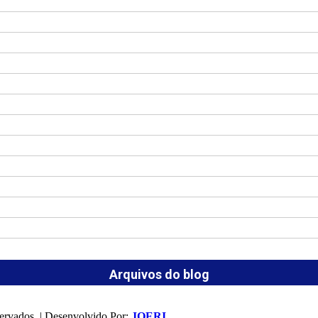
Arquivos do blog
ervados. | Desenvolvido Por:
JOERI