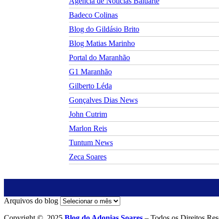
Agência de Notícias Baluarte
Badeco Colinas
Blog do Gildásio Brito
Blog Matias Marinho
Portal do Maranhão
G1 Maranhão
Gilberto Léda
Gonçalves Dias News
John Cutrim
Marlon Reis
Tuntum News
Zeca Soares
Arquivos do blog
Copyright © 2025
Blog do Adonias Soares
– Todos os Direitos Res