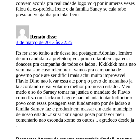
convem acorda pra realizadade logo vc q por inumeras vezes
falou da ex-prefeita Irene e da familia Saney se cala rabo
preso ou vc ganha pra falar bem
Renato
disse:
3 de março de 2013 às 22:25
Rs rsr sr so tenho a rir dessa tua postagem Adonias , lembro
de um candidato a prefeito q vc apoiou q tambem aparecia
doacoes pra campanha de todos os lados . Kkkkkkk mais nao
vem mais ao caso relembrar , vamos pra campanha de
governo pode ate ser dificil mais achu muito improvavel
Flavio Dino nao levar essa ate por q o povo do maranhao ja
ta acordando e vai votar no melhor pro nosso estado . Meu
medo e so do Sarney tomar na justica o mandato de Flavio
como fez com Jackson Lago e nao adianta tentar ludibriar o
povo com essas postagem sem fundamento por de ladrao a
familia Sarney faz e produzir em massar em cada municipio
de nosso estado ..r sr sr r sr r agora posta por favor meu
comentario nao esconda xomo os outros .. agradeco desde ja
.