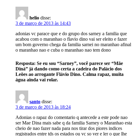
helio
disse:
3 de março de 2013 às 14:43
adonias vc parace que e do grupo dos sarney a familia que
acabou com o maranhao o flavio dino vai ser eleito e fazer
um bom governo chega da familia sarnei no maranhao afinal
o maranhao nao e cuba o maranhao nao tem dono
Resposta: Se eu sou “Sarney”, você parece ser “Mãe
Diná” já dando como certa a cadeira do Palácio dos
Leões ao arrogante Flávio Dino. Calma rapaz, muita
água ainda vai rolar.
santo
disse:
3 de março de 2013 às 18:24
Adonias o rapaz do comentario q antecede a este pode nao
ser Mae Dina mais sabe q da familia Sarney o Maranhao esta
cheio de nao fazer nada para nos tirar dos piores indices
registrados entre tds os estados ou vc so ver e ler o que lhe