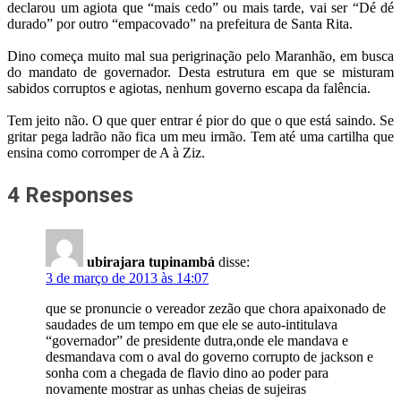
declarou um agiota que “mais cedo” ou mais tarde, vai ser “Dé dé
durado” por outro “empacovado” na prefeitura de Santa Rita.
Dino começa muito mal sua perigrinação pelo Maranhão, em busca
do mandato de governador. Desta estrutura em que se misturam
sabidos corruptos e agiotas, nenhum governo escapa da falência.
Tem jeito não. O que quer entrar é pior do que o que está saindo. Se
gritar pega ladrão não fica um meu irmão. Tem até uma cartilha que
ensina como corromper de A à Ziz.
4 Responses
ubirajara tupinambá
disse:
3 de março de 2013 às 14:07
que se pronuncie o vereador zezão que chora apaixonado de
saudades de um tempo em que ele se auto-intitulava
“governador” de presidente dutra,onde ele mandava e
desmandava com o aval do governo corrupto de jackson e
sonha com a chegada de flavio dino ao poder para
novamente mostrar as unhas cheias de sujeiras