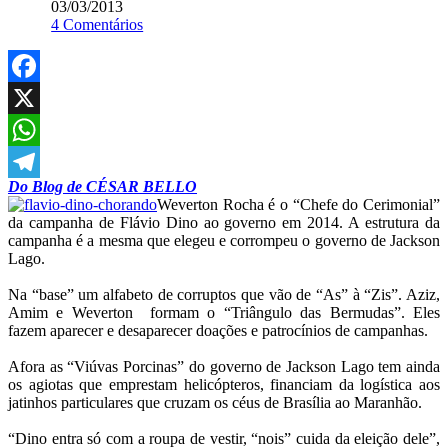
03/03/2013
4 Comentários
Facebook
X
WhatsApp
Do Blog de CÉSAR BELLO
Telegram
Weverton Rocha é o “Chefe do Cerimonial”
da campanha de Flávio Dino ao governo em 2014. A estrutura da
campanha é a mesma que elegeu e corrompeu o governo de Jackson
Lago.
Na “base” um alfabeto de corruptos que vão de “As” à “Zis”. Aziz,
Amim e Weverton formam o “Triângulo das Bermudas”. Eles
fazem aparecer e desaparecer doações e patrocínios de campanhas.
Afora as “Viúvas Porcinas” do governo de Jackson Lago tem ainda
os agiotas que emprestam helicópteros, financiam da logística aos
jatinhos particulares que cruzam os céus de Brasília ao Maranhão.
“Dino entra só com a roupa de vestir, “nois” cuida da eleição dele”,