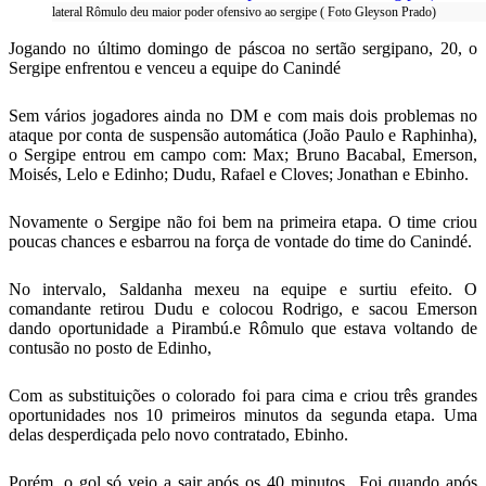
lateral Rômulo deu maior poder ofensivo ao sergipe ( Foto Gleyson Prado)
Jogando no último domingo de páscoa no sertão sergipano, 20, o
Sergipe enfrentou e venceu a equipe do Canindé
Sem vários jogadores ainda no DM e com mais dois problemas no
ataque por conta de suspensão automática (João Paulo e Raphinha),
o Sergipe entrou em campo com: Max; Bruno Bacabal, Emerson,
Moisés, Lelo e Edinho; Dudu, Rafael e Cloves; Jonathan e Ebinho.
Novamente o Sergipe não foi bem na primeira etapa. O time criou
poucas chances e esbarrou na força de vontade do time do Canindé.
No intervalo, Saldanha mexeu na equipe e surtiu efeito. O
comandante retirou Dudu e colocou Rodrigo, e sacou Emerson
dando oportunidade a Pirambú.e Rômulo que estava voltando de
contusão no posto de Edinho,
Com as substituições o colorado foi para cima e criou três grandes
oportunidades nos 10 primeiros minutos da segunda etapa. Uma
delas desperdiçada pelo novo contratado, Ebinho.
Porém, o gol só veio a sair após os 40 minutos,. Foi quando após