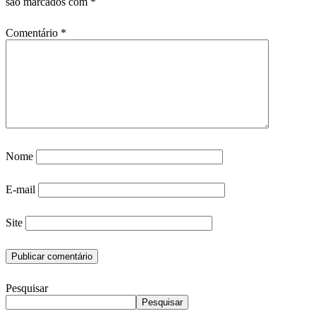
são marcados com
*
Comentário
*
Nome
E-mail
Site
Pesquisar
Pesquisar