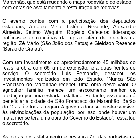
Maranhão, que está mudando o mapa rodoviário do estado
com obras de asfaltamento e restauração de rodovias.
O evento contou com a participação dos deputados
estaduais, Arnaldo Melo, Estênio Resende, Alexandre
Almeida, Sétimo Waquim, Rogério Cafeteira; lideranças
políticas e comunitárias da região; além de prefeitos da
região, Zé Mário (São João dos Patos) e Gleidson Resende
(Barão de Grajáu).
Com um investimento de aproximadamente 45 milhões de
reais, a obra com 66 km de extensão, terá duas frentes de
serviço. O secretário Luís Fernando, destacou os
investimentos realizados em todo Estado. “Nunca São
Francisco do Maranhão recebeu uma obra deste valor. O
agricultor familiar merece um escoamento melhor da
produção por uma estrada asfaltada. Portanto, essa obra irá
beneficiar a cidade de São Francisco do Maranhão, Barão
do Grajaú e toda a região. A governadora se mostra sensível
às reivindicações da população, por isso, onde houver um
maranhense terá uma obra do Governo do Estado”, ressaltou
o secretário.
As obras de asfaltamento e restauração das rodovias da