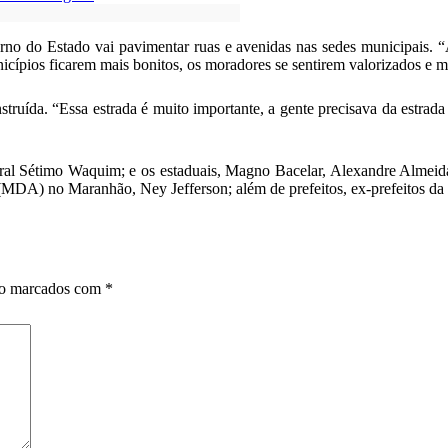
no do Estado vai pavimentar ruas e avenidas nas sedes municipais. “
icípios ficarem mais bonitos, os moradores se sentirem valorizados e m
ruída. “Essa estrada é muito importante, a gente precisava da estrada
ral Sétimo Waquim; e os estaduais, Magno Bacelar, Alexandre Almeida
(MDA) no Maranhão, Ney Jefferson; além de prefeitos, ex-prefeitos da 
ão marcados com
*