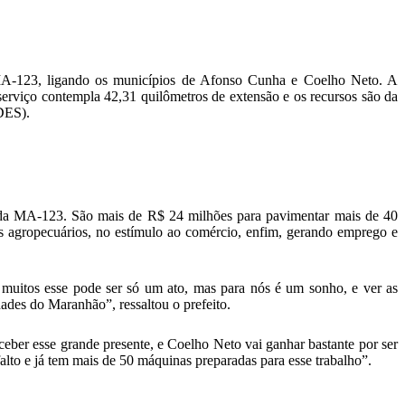
a MA-123, ligando os municípios de Afonso Cunha e Coelho Neto. A
serviço contempla 42,31 quilômetros de extensão e os recursos são da
DES).
o da MA-123. São mais de R$ 24 milhões para pavimentar mais de 40
s agropecuários, no estímulo ao comércio, enfim, gerando emprego e
 muitos esse pode ser só um ato, mas para nós é um sonho, e ver as
ades do Maranhão”, ressaltou o prefeito.
ceber esse grande presente, e Coelho Neto vai ganhar bastante por ser
falto e já tem mais de 50 máquinas preparadas para esse trabalho”.