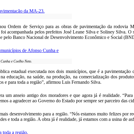
assinou Ordem de Serviço para as obras de pavimentação da rodovi
e foi acompanhada pelos prefeitos José Leane Silva e Soliney Silva. O 
 e pelo Banco Nacional de Desenvolvimento Econômico e Social (BN
o Cunha e Coelho Neto.
blica estadual executada nos dois municípios, que é a pavimentaçã
e na educação, na saúde, na produção, na comercialização dos produto
s e para toda a região”, afirmou Luis Fernando Silva.
ra um anseio antigo dos moradores e que agora já é realidade. “Para
mos a agradecer ao Governo do Estado por sempre ser parceiro das cid
m mais desenvolvimento para a região. “Nós estamos muito felizes por re
es e toda a região. A obra já é realidade, já estamos com a usina de as