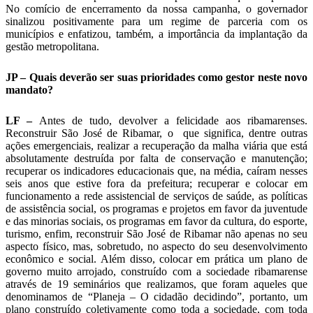
No comício de encerramento da nossa campanha, o governador
sinalizou positivamente para um regime de parceria com os
municípios e enfatizou, também, a importância da implantação da
gestão metropolitana.
JP – Quais deverão ser suas prioridades como gestor neste novo
mandato?
LF –
Antes de tudo, devolver a felicidade aos ribamarenses.
Reconstruir São José de Ribamar, o que significa, dentre outras
ações emergenciais, realizar a recuperação da malha viária que está
absolutamente destruída por falta de conservação e manutenção;
recuperar os indicadores educacionais que, na média, caíram nesses
seis anos que estive fora da prefeitura; recuperar e colocar em
funcionamento a rede assistencial de serviços de saúde, as políticas
de assistência social, os programas e projetos em favor da juventude
e das minorias sociais, os programas em favor da cultura, do esporte,
turismo, enfim, reconstruir São José de Ribamar não apenas no seu
aspecto físico, mas, sobretudo, no aspecto do seu desenvolvimento
econômico e social. Além disso, colocar em prática um plano de
governo muito arrojado, construído com a sociedade ribamarense
através de 19 seminários que realizamos, que foram aqueles que
denominamos de “Planeja – O cidadão decidindo”, portanto, um
plano construído coletivamente como toda a sociedade, com toda