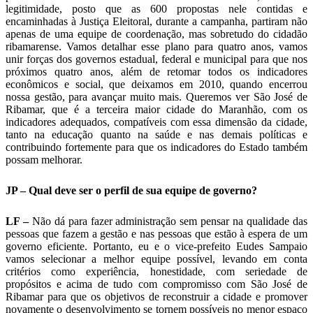
legitimidade, posto que as 600 propostas nele contidas e
encaminhadas à Justiça Eleitoral, durante a campanha, partiram não
apenas de uma equipe de coordenação, mas sobretudo do cidadão
ribamarense. Vamos detalhar esse plano para quatro anos, vamos
unir forças dos governos estadual, federal e municipal para que nos
próximos quatro anos, além de retomar todos os indicadores
econômicos e social, que deixamos em 2010, quando encerrou
nossa gestão, para avançar muito mais. Queremos ver São José de
Ribamar, que é a terceira maior cidade do Maranhão, com os
indicadores adequados, compatíveis com essa dimensão da cidade,
tanto na educação quanto na saúde e nas demais políticas e
contribuindo fortemente para que os indicadores do Estado também
possam melhorar.
JP – Qual deve ser o perfil de sua equipe de governo?
LF –
Não dá para fazer administração sem pensar na qualidade das
pessoas que fazem a gestão e nas pessoas que estão à espera de um
governo eficiente. Portanto, eu e o vice-prefeito Eudes Sampaio
vamos selecionar a melhor equipe possível, levando em conta
critérios como experiência, honestidade, com seriedade de
propósitos e acima de tudo com compromisso com São José de
Ribamar para que os objetivos de reconstruir a cidade e promover
novamente o desenvolvimento se tornem possíveis no menor espaço