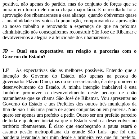
positiva, não apenas do partido, mas do conjunto de forças que se
uniram em torno dele numa chapa majoritária. E o resultado foi a
aprovação dos ribamarenses a essa aliança, quando obtivemos quase
a unanimidade dos votos da população, comprovando a aprovação
ao nosso trabalho e renovando a esperança de que na próxima
administração nós conseguiremos reconstruir São José de Ribamar e
devolveremos a alegria e a felicidade dos ribamarenses.
JP – Qual sua expectativa em relação a parcerias com o
Governo do Estado?
LF –
As expectativas são as melhores possíveis. Entendo que a
intenção do Governo do Estado, não apenas na pessoa do
governador Flávio Dino, mas do seu secretariado, é a de promover o
desenvolvimento do Estado. A minha intenção inabalável é esta
também: promover o desenvolvimento deste pedaço de chão
maranhense que se chama São José de Ribamar. Vou apresentar ao
Governo do Estado e aos Prefeitos dos outros três municípios da
Ilha de São Luís uma pauta de ações conjuntas ou em parceria. Não
quero ser apenas um prefeito a pedir. Quero ser um prefeito parceiro
de toda e qualquer iniciativa que o Estado venha a desenvolver no
território ribamarense. É claro que encabeçando a pauta estará o
assunto gestão metropolitana da grande São Luís, que foi uma
bandeira levantada por mim desde a primeira vez que fui prefeito.