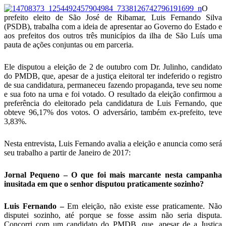
Telegram
O
prefeito eleito de São José de Ribamar, Luis Fernando Silva
(PSDB), trabalha com a ideia de apresentar ao Governo do Estado e
aos prefeitos dos outros três municípios da ilha de São Luís uma
pauta de ações conjuntas ou em parceria.
Ele disputou a eleição de 2 de outubro com Dr. Julinho, candidato
do PMDB, que, apesar de a justiça eleitoral ter indeferido o registro
de sua candidatura, permaneceu fazendo propaganda, teve seu nome
e sua foto na urna e foi votado. O resultado da eleição confirmou a
preferência do eleitorado pela candidatura de Luis Fernando, que
obteve 96,17% dos votos. O adversário, também ex-prefeito, teve
3,83%.
Nesta entrevista, Luis Fernando avalia a eleição e anuncia como será
seu trabalho a partir de Janeiro de 2017:
Jornal Pequeno – O que foi mais marcante nesta campanha
inusitada em que o senhor disputou praticamente sozinho?
Luis Fernando –
Em eleição, não existe esse praticamente. Não
disputei sozinho, até porque se fosse assim não seria disputa.
Concorri com um candidato do PMDB, que, apesar de a Justiça