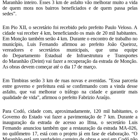
Maranhão inteiro. Esses 3 km de asfalto vão melhorar muito a vida
de quem mora nos bairros beneficiados e de quem passa pelas
sedes”.
Em Pio XII, o secretário foi recebido pelo prefeito Paulo Veloso. A
cidade vai receber 4 km, beneficiando os mais de 20 mil habitantes.
Em Monção também serão 4 km. Durante o encontro de trabalho no
município, Luis Fernando afirmou ao prefeito João Queiroz,
vereadores e secretários municipais, que uma equipe
do Departamento Estadual de Infraestrutura e Transportes
do Maranhão (Deint) vai fazer a recuperação da estrada de Monção.
As obras devem começar até o dia 17 de março.
Em Timbiras serão 3 km de ruas novas e avenidas. ”Essa parceria
entre governo e prefeitura está se confirmando com a vinda desse
asfalto, que vai melhorar o tráfego na cidade e garantir mais
qualidade de vida”, afirmou o prefeito Fabrizio Araújo.
Para Codó, cidade com, aproximadamente, 120 mil habitantes, o
Governo do Estado vai fazer a pavimentação de 7 km. Durante a
inauguração da estrada de acesso ao Ifma, o secretário Luis
Fernando anunciou também que a restauração da estrada MA-026,
no quilômetro 17, está com o projeto já em fase de elaboração. “O
Maranhão está um verdadeiro canteiro de obras e aqui em Codó não