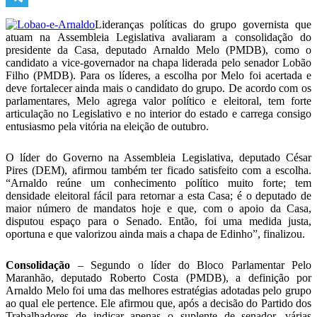
Telegram
Lideranças políticas do grupo governista que
atuam na Assembleia Legislativa avaliaram a consolidação do
presidente da Casa, deputado Arnaldo Melo (PMDB), como o
candidato a vice-governador na chapa liderada pelo senador Lobão
Filho (PMDB). Para os líderes, a escolha por Melo foi acertada e
deve fortalecer ainda mais o candidato do grupo. De acordo com os
parlamentares, Melo agrega valor político e eleitoral, tem forte
articulação no Legislativo e no interior do estado e carrega consigo
entusiasmo pela vitória na eleição de outubro.
O líder do Governo na Assembleia Legislativa, deputado César
Pires (DEM), afirmou também ter ficado satisfeito com a escolha.
“Arnaldo reúne um conhecimento político muito forte; tem
densidade eleitoral fácil para retornar a esta Casa; é o deputado de
maior número de mandatos hoje e que, com o apoio da Casa,
disputou espaço para o Senado. Então, foi uma medida justa,
oportuna e que valorizou ainda mais a chapa de Edinho”, finalizou.
Consolidação
– Segundo o líder do Bloco Parlamentar Pelo
Maranhão, deputado Roberto Costa (PMDB), a definição por
Arnaldo Melo foi uma das melhores estratégias adotadas pelo grupo
ao qual ele pertence. Ele afirmou que, após a decisão do Partido dos
Trabalhadores de indicar apenas o suplente de senador, várias