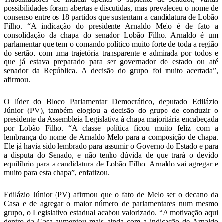
possibilidades foram abertas e discutidas, mas prevaleceu o nome de
consenso entre os 18 partidos que sustentam a candidatura de Lobão
Filho. “A indicação do presidente Arnaldo Melo é de fato a
consolidação da chapa do senador Lobão Filho. Arnaldo é um
parlamentar que tem o comando político muito forte de toda a região
do sertão, com uma trajetória transparente e admirada por todos e
que já estava preparado para ser governador do estado ou até
senador da República. A decisão do grupo foi muito acertada”,
afirmou.
O líder do Bloco Parlamentar Democrático, deputado Edilázio
Júnior (PV), também elogiou a decisão do grupo de conduzir o
presidente da Assembleia Legislativa à chapa majoritária encabeçada
por Lobão Filho. “A classe política ficou muito feliz com a
lembrança do nome de Arnaldo Melo para a composição de chapa.
Ele já havia sido lembrado para assumir o Governo do Estado e para
a disputa do Senado, e não tenho dúvida de que trará o devido
equilíbrio para a candidatura de Lobão Filho. Arnaldo vai agregar e
muito para esta chapa”, enfatizou.
Edilázio Júnior (PV) afirmou que o fato de Melo ser o decano da
Casa e de agregar o maior número de parlamentares num mesmo
grupo, o Legislativo estadual acabou valorizado. “A motivação aqui
dentro da Casa aumentou mais ainda com a indicação de Arnaldo