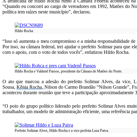
A arrancada de Hildo Rocha rumo à Câmara Federal aconteceu na ci
“Quando eu concorri ao cargo de vereadores em 1992, Matões do Norte 
política tem raízes neste município”, declarou.
Hildo Rocha
“Isso só aumenta o meu compromisso e a minha responsabilidade de c
Por isso, na câmara federal, irei ajudar o prefeito Solimar para que 
com o apoio, com o voto de todos vocês”, enfatizou Hildo Rocha.
Hildo Rocha e Valdenê Passos, presidente da Câmara de Matões do Norte.
O ato que marcou a adesão do prefeito Solimar Alves, da vice, L
Sousa,
Kênia Rocha,
Nilson do Carmo Brandão “Nilson Grande”,
Fr
aconteceu durante reunião que teve a participação aproximadamente 3
“O poio do grupo político liderado pelo prefeito Solimar Alves muit
trabalhador, um modelo de administração eficiente, uma referência pa
Prefeito Solimar Alves, Hildo Rocha e a vice-prefeita Luza Paiva.