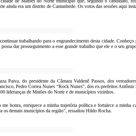
dade de Matões do Norte município que, segundo o candidato, foi de
ainda era um distrito de Cantanhede. Os votos das sessões aqui instal
ontinuar trabalhando para o engrandecimento desta cidade. Conheço gr
ele possa dar prosseguimento a esse grande trabalho que ele e o seu gru
uza Paiva, do presidente da Câmara Valdenê Passos, dos vereadores
ancisco, Pedro Correa Nunes “Rock Nunes”,
dos ex-prefeitos Antônio
00 lideranças de Matões do Norte e de municípios vizinhos.
o me honra, enriquece a minha trajetória política e fortalece a minha 
ra os demais municípios da região”, ressaltou Hildo Rocha.