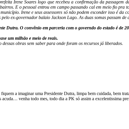
prefeita Irene Soares logo que recebeu a confirmação da passagem 
airros. E o pessoal entrou em campo passando cal em meio fio pra to
 município. Irene e seus assessores só não podem esconder isso é da co
os pelo ex-governador balaio Jackson Lago. As duas somas passam de do
nte Dutra. O convênio em parceria com o governdo do estado é de 20
uase um milhão e meio de reais.
o dessas obras sem saber para onde foram os recursos já liberados.
, fiquem a imaginar uma Presidente Dutra, limpa bem cuidada, bem tratad
a… venha todo mes, todo dia a PK só assim a excelentissima prefeita