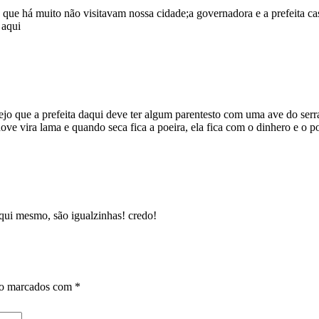
uras que há muito não visitavam nossa cidade;a governadora e a pref
 aqui
jo que a prefeita daqui deve ter algum parentesto com uma ave do serra
ve vira lama e quando seca fica a poeira, ela fica com o dinhero e o po
i mesmo, são igualzinhas! credo!
ão marcados com
*