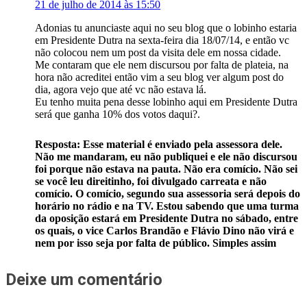
21 de julho de 2014 às 15:50
Adonias tu anunciaste aqui no seu blog que o lobinho estaria
em Presidente Dutra na sexta-feira dia 18/07/14, e então vc
não colocou nem um post da visita dele em nossa cidade.
Me contaram que ele nem discursou por falta de plateia, na
hora não acreditei então vim a seu blog ver algum post do
dia, agora vejo que até vc não estava lá.
Eu tenho muita pena desse lobinho aqui em Presidente Dutra
será que ganha 10% dos votos daqui?.
Resposta: Esse material é enviado pela assessora dele.
Não me mandaram, eu não publiquei e ele não discursou
foi porque não estava na pauta. Não era comício. Não sei
se você leu direitinho, foi divulgado carreata e não
comício. O comício, segundo sua assessoria será depois do
horário no rádio e na TV. Estou sabendo que uma turma
da oposição estará em Presidente Dutra no sábado, entre
os quais, o vice Carlos Brandão e Flávio Dino não virá e
nem por isso seja por falta de público. Simples assim
Deixe um comentário