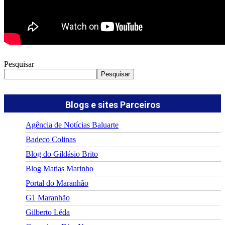
Pesquisar
Pesquisar
Blogs e sites Parceiros
Agência de Notícias Baluarte
Badeco Colinas
Blog do Gildásio Brito
Blog Matias Marinho
Portal do Maranhão
G1 Maranhão
Gilberto Léda