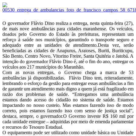
Telegram
O governador Flávio Dino realiza a entrega, nesta quinta-feira (27),
de mais nove ambulâncias para cidades maranhense. Os veículos,
doados pelo Governo do Estado às prefeituras, representam um
reforço à saúde nos municípios, garantindo o transporte seguro e
adequado entre as unidades de atendimento.Desta vez, serão
beneficiadas as cidades de Anapurus, Araioses, Buriti, Buriticupu,
São Bento, Centro Novo, Vitorino Freire, Santa Quitéria e Jatobá. A
intenção do governador Flávio Dino é, até o fim do ano, entregar os
veículos aos 217 municípios do Maranhão.
Com as novas entregas, o Governo chega a marca de 53
ambulâncias já disponibilizadas. Flávio Dino tem, reiteradamente,
lembrando o esforço da gestão para entregar essas ambulâncias a fim
de garantir um atendimento mais digno a quem já está fragilizado em
razão dos problemas de saúde. “Entregamos uma ambulância
estamos dando acesso do cidadão no sistema de saúde. Estamos
impactando no nosso custeio. Mas estamos fazendo isso de modo
correto, pois estamos fazendo isso com senso de justiça social”,
destaca, sempre, o governador.O Governo investe R$ 160 mil por
cada unidade entregue – adquiridas por meio de emenda parlamentar
e recursos do Tesouro Estadual.
O equipamento pode ser utilizado como unidade básica ou Unidade