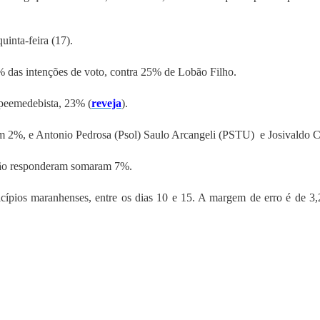
inta-feira (17).
% das intenções de voto, contra 25% de Lobão Filho.
 peemedebista, 23% (
reveja
).
m 2%, e Antonio Pedrosa (Psol) Saulo Arcangeli (PSTU) e Josivaldo C
não responderam somaram 7%.
pios maranhenses, entre os dias 10 e 15. A margem de erro é de 3,2 