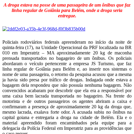
Telegram
A droga estava na posse de uma passageira de um ônibus que faz
linha regular de Goiânia para Belém, onde a droga seria
entregue.
Policiais rodoviários federais apreenderam no início da noite de
quinta-feira (17), na Unidade Operacional da PRF localizada na BR
010 em Imperatriz – MA aproximadamente 20 kg de maconha
prensada transportados no bagageiro de um ônibus. Os policiais
abordaram o veículo pertencente a empresa JS Turismo, que faz
linha regular de Goiânia para Belém e, ao inserir nos sistemas o
nome de uma passageira, o retorno da pesquisa acusou que a mesma
ja havia sido presa por tráfico de drogas. Indagada onde estava a
bagagem dela respondeu que não possuía nenhuma bagagem. Não
convencidos acabaram por descobrir que ela era a responsável por
uma caixa bem lacrada transportada no bagageiro. Na frente do
motorista e de outros passageiros os agentes abriram a caixa e
confirmaram a presença de aproximadamente 20 kg da droga que,
mesmo lacrada, exalava forte odor. A acusada subiu no ônibus na
capital goiana e entregaria a droga na cidade de Belém. Ela e o
material apreendido foram encaminhados pela equipe para a
delegacia da Polícia Federal em Imperatriz para as providências que
o caso requer.