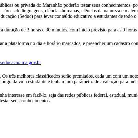
públicas ou privada do Maranhão poderão testar seus conhecimentos, p
 áreas de linguagens, ciências humanas, ciências da natureza e matemát
cação (Seduc) para levar conteúdo educativo a estudantes de todo o 
 duração de 3 horas e 30 minutos, com início previsto para as 9 horas (
ssar a plataforma no dia e horário marcados, e preencher um cadastro co
educacao.ma.gov.br
. Os três melhores classificados serão premiados, cada um com um note
 longo da vida estudantil e tenham um parâmetro de avaliação para mel
ha interesse em fazê-lo, seja das redes públicas federal, estadual, mun
testar seus conhecimentos.