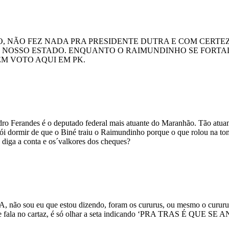
O, NÃO FEZ NADA PRA PRESIDENTE DUTRA E COM CERTEZ
O NOSSO ESTADO. ENQUANTO O RAIMUNDINHO SE FORTAL
M VOTO AQUI EM PK.
dro Ferandes é o deputado federal mais atuante do Maranhão. Tão atua
bói dormir de que o Biné traiu o Raimundinho porque o que rolou na tom
u diga a conta e os´valkores dos cheques?
ou eu que estou dizendo, foram os cururus, ou mesmo o cururu chef
le fala no cartaz, é só olhar a seta indicando ‘PRA TRAS É QUE SE A