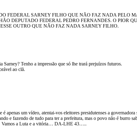
DO FEDERAL SARNEY FILHO QUE NÃO FAZ NADA PELO M
ÃO DEPUTADO FEDERAL PEDRO FERNANDES. O PIOR QU
ESSE OUTRO QUE NÃO FAZ NADA SARNEY FILHO.
a Sarney? Tenho a impressão que só lhe trará prejuízos futuros.
orável ao clã.
que é apenas um vídeo, atentai-vos eleitores presidutenses a governador
tando e fazendo de tudo para ter a prefeitura, mas o povo não é burro 
tar. Vamos a Luta e a vitória… DA-LHE 43…..