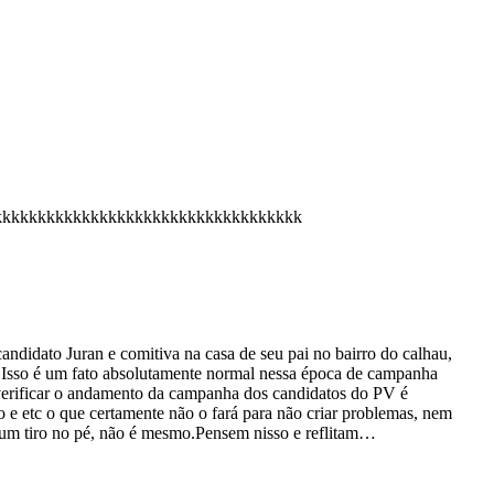
kkkkkkkkkkkkkkkkkkkkkkkkkkkkkkkkkkkkkk
didato Juran e comitiva na casa de seu pai no bairro do calhau,
o.Isso é um fato absolutamente normal nessa época de campanha
verificar o andamento da campanha dos candidatos do PV é
to e etc o que certamente não o fará para não criar problemas, nem
 um tiro no pé, não é mesmo.Pensem nisso e reflitam…