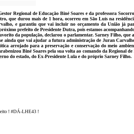
estor Regional de Educação Biné Soares e da professora Socorro
tro, que durou mais de 1 hora, ocorreu em São Luís na residênci
rvalho, e garantiu que vai incluir no orçamento da União já par
o próximo prefeito de Presidente Dutra, pois estamos acompanhan
avorito da população, declarou o parlamentar. Sarney Filho, qu
se ainda que vai ajudar a futura administração de Juran Carvalh
ica arrojado para a preservação e conservação do meio ambiente
 parabenizou Biné Soares pela sua volta ao comando da Regional d
erno do estado, do Ex-Presidente Lula e do próprio Sarney Filho.
 jeito ! #DÁ-LHE43 !