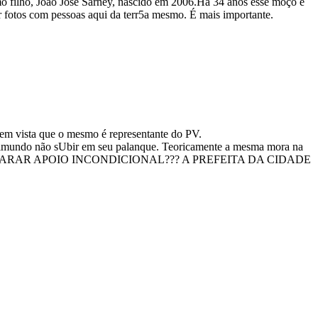
mo filho, João José Sarney, nascido em 2006.Há 34 anos esse moço é
r fotos com pessoas aqui da terr5a mesmo. É mais importante.
 em vista que o mesmo é representante do PV.
aimundo não sUbir em seu palanque. Teoricamente a mesma mora na
ÃO DE DECLARAR APOIO INCONDICIONAL??? A PREFEITA DA CIDADE