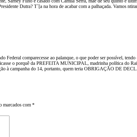
nte, Sarney Filho é casado com Camila Serra, mãe de seu quinto e últi
 Presidente Dutra? T´[a na hora de acabar com a palhaçada. Vamos ntira
do Federal comparecesse ao palanque, o que poder ser possível, tendo
explicasse o porquê da PREFEITA MUNICIPAL, madrinha política do R
 sustentação à campanha do 14, portanto, quem teria OBRIGAÇ
ão marcados com
*