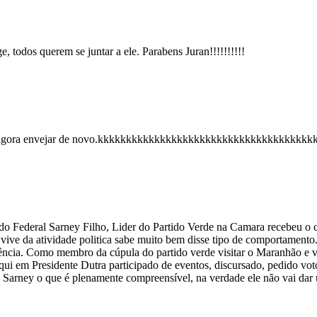
 todos querem se juntar a ele. Parabens Juran!!!!!!!!!!
 vao agora envejar de novo.kkkkkkkkkkkkkkkkkkkkkkkkkkkkkkkkkkk
 Federal Sarney Filho, Lider do Partido Verde na Camara recebeu o can
 vive da atividade politica sabe muito bem disse tipo de comportament
rência. Como membro da cúpula do partido verde visitar o Maranhão e 
 aqui em Presidente Dutra participado de eventos, discursado, pedido vo
Sarney o que é plenamente compreensível, na verdade ele não vai dar