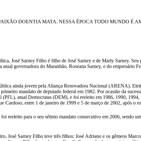
PAIXÃO DOENTIA MATA. NESSA ÉPOCA TODO MUNDO É A
ítica, José Sarney Filho é filho de José Sarney e de Marly Sarney. Seu 
a atual governadora do Maranhão, Roseana Sarney, e do empresário F
da pública ainda jovem pela Aliança Renovadora Nacional (ARENA). Ele
u primeiro mandato de deputado federal em 1982. Por ocasião da sucess
ral (PFL), atual Democratas (DEM), e foi reeleito em 1986, 1990, 1994
 Cardoso, entre 1 de janeiro de 1999 e 5 de março de 2002, após o r
e foi reeleito para o seu sétimo mandato consecutivo em 2006, sendo um
o, José Sarney Filho teve três filhos: José Adriano e os gêmeos Marco