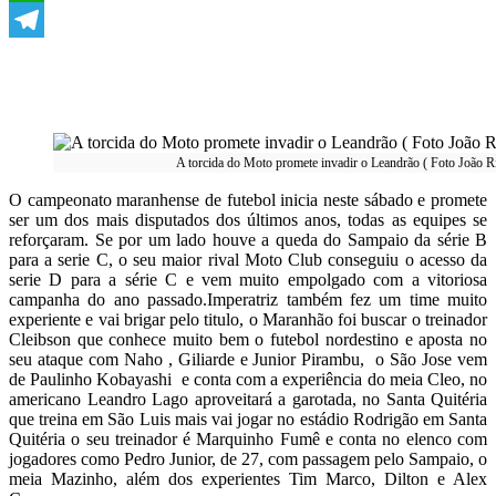
WhatsApp
Telegram
A torcida do Moto promete invadir o Leandrão ( Foto João Ric
O campeonato maranhense de futebol inicia neste sábado e promete
ser um dos mais disputados dos últimos anos, todas as equipes se
reforçaram. Se por um lado houve a queda do Sampaio da série B
para a serie C, o seu maior rival Moto Club conseguiu o acesso da
serie D para a série C e vem muito empolgado com a vitoriosa
campanha do ano passado.Imperatriz também fez um time muito
experiente e vai brigar pelo titulo, o Maranhão foi buscar o treinador
Cleibson que conhece muito bem o futebol nordestino e aposta no
seu ataque com Naho , Giliarde e Junior Pirambu, o São Jose vem
de Paulinho Kobayashi e conta com a experiência do meia Cleo, no
americano Leandro Lago aproveitará a garotada, no Santa Quitéria
que treina em São Luis mais vai jogar no estádio Rodrigão em Santa
Quitéria o seu treinador é Marquinho Fumê e conta no elenco com
jogadores como Pedro Junior, de 27, com passagem pelo Sampaio, o
meia Mazinho, além dos experientes Tim Marco, Dilton e Alex