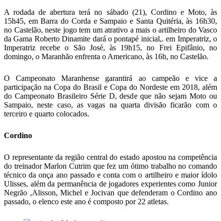
A rodada de abertura terá no sábado (21), Cordino e Moto, às
15h45, em Barra do Corda e Sampaio e Santa Quitéria, às 16h30,
no Castelão, neste jogo tem um atrativo a mais o artilheiro do Vasco
da Gama Roberto Dinamite dará o pontapé inicial,. em Imperatriz, o
Imperatriz recebe o São José, às 19h15, no Frei Epifânio, no
domingo, o Maranhão enfrenta o Americano, às 16h, no Castelão.
O Campeonato Maranhense garantirá ao campeão e vice a
participação na Copa do Brasil e Copa do Nordeste em 2018, além
do Campeonato Brasileiro Série D, desde que não sejam Moto ou
Sampaio, neste caso, as vagas na quarta divisão ficarão com o
terceiro e quarto colocados.
Cordino
O representante da região central do estado apostou na competência
do treinador Marlon Cutrim que fez um ótimo trabalho no comando
técnico da onça ano passado e conta com o artilheiro e maior ídolo
Ulisses, além da permanência de jogadores experientes como Junior
Negrão ,Alisson, Michel e Jocivan que defenderam o Cordino ano
passado, o elenco este ano é composto por 22 atletas.