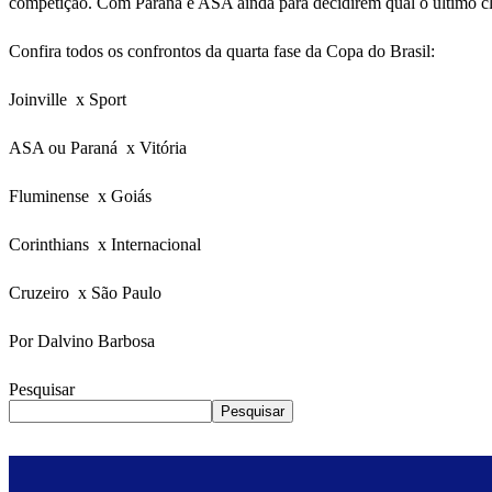
competição. Com Paraná e ASA ainda para decidirem qual o último clas
Confira todos os confrontos da quarta fase da Copa do Brasil:
Joinville x Sport
ASA ou Paraná x Vitória
Fluminense x Goiás
Corinthians x Internacional
Cruzeiro x São Paulo
Por Dalvino Barbosa
Pesquisar
Pesquisar