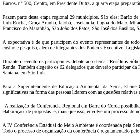
Barros, n° 500, Centro, em Presidente Dutra, a quarta etapa preparat
Fazem parte desta etapa regional 29 municípios. São eles: Barão 
Luiz Rocha, Graça Aranha, Jatobá, Joselândia, Lagoa do Mato, Mir
Francisco do Maranhão, São João dos Patos, São José dos Basílios,
A expectativa é de que participem do evento representantes de todo
ensino e pesquisa, além de integrantes dos Poderes Executivo, Legislat
Durante o evento os participantes debaterão o tema “Resíduos Só
Renda. Também elegerão os 62 delegados que deverão participar da 
Santana, em São Luís.
Para a Superintendente de Educação Ambiental da Sema, Eliane 
significativas na forma das pessoas lidarem com as questões relativas a
“A realização da Conferência Regional em Barra do Corda possibilitar
elaboração de propostas e, mais que isso, envolve um processo demo
A IV Conferência Estadual do Meio Ambiente é coordenada pela Sem
Todo o processo de organização da conferência é regulamentado pel