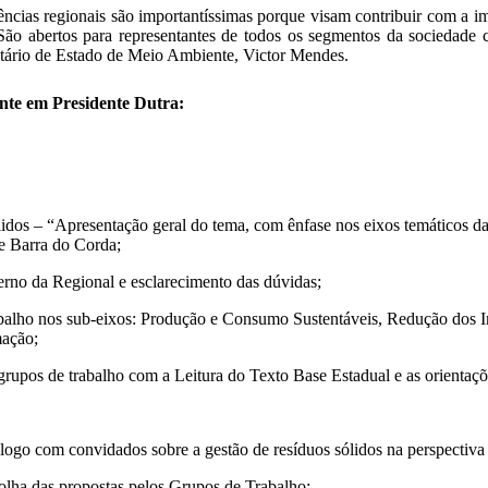
ências regionais são importantíssimas porque visam contribuir com a 
São abertos para representantes de todos os segmentos da sociedade c
etário de Estado de Meio Ambiente, Victor Mendes.
nte em Presidente Dutra:
idos – “Apresentação geral do tema, com ênfase nos eixos temáticos
e Barra do Corda;
rno da Regional e esclarecimento das dúvidas;
balho nos sub-eixos: Produção e Consumo Sustentáveis, Redução dos 
mação;
 grupos de trabalho com a Leitura do Texto Base Estadual e as orientaç
logo com convidados sobre a gestão de resíduos sólidos na perspectiva 
olha das propostas pelos Grupos de Trabalho;