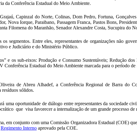
ória da Conferência Estadual do Meio Ambiente.
de Grajaú, Capinzal do Norte, Colinas, Dom Pedro, Fortuna, Gonçalv
ador, Nova Iorque, Paraibano, Passagem Franca, Pastos Bons, Preside
 Santa Filomena do Maranhão, Senador Alexandre Costa, Sucupira do N
s os segmentos. Entre eles, representantes de organizações não govern
ivo e Judiciário e do Ministério Público.
lidos” e os sub-eixos: Produção e Consumo Sustentáveis; Redução do
IV Conferência Estadual do Meio Ambiente marcada para o período de
Oliveira de Abreu Alhadef, a Conferência Regional de Barra do Co
 resíduos sólidos.
á uma oportunidade de diálogo entre representantes da sociedade civil, 
crático que visa favorecer a internalização de um grande processo de 
a, em conjunto com uma Comissão Organizadora Estadual (COE) que é c
o
Regimento Interno
aprovado pela COE.