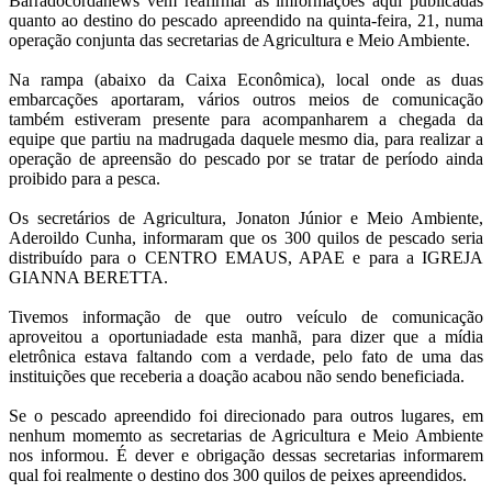
Barradocordanews vem reafirmar as imformações aqui publicadas
quanto ao destino do pescado apreendido na quinta-feira, 21, numa
operação conjunta das secretarias de Agricultura e Meio Ambiente.
Na rampa (abaixo da Caixa Econômica), local onde as duas
embarcações aportaram, vários outros meios de comunicação
também estiveram presente para acompanharem a chegada da
equipe que partiu na madrugada daquele mesmo dia, para realizar a
operação de apreensão do pescado por se tratar de período ainda
proibido para a pesca.
Os secretários de Agricultura, Jonaton Júnior e Meio Ambiente,
Aderoildo Cunha, informaram que os 300 quilos de pescado seria
distribuído para o CENTRO EMAUS, APAE e para a IGREJA
GIANNA BERETTA.
Tivemos informação de que outro veículo de comunicação
aproveitou a oportuniadade esta manhã, para dizer que a mídia
eletrônica estava faltando com a verdade, pelo fato de uma das
instituições que receberia a doação acabou não sendo beneficiada.
Se o pescado apreendido foi direcionado para outros lugares, em
nenhum momemto as secretarias de Agricultura e Meio Ambiente
nos informou. É dever e obrigação dessas secretarias informarem
qual foi realmente o destino dos 300 quilos de peixes apreendidos.