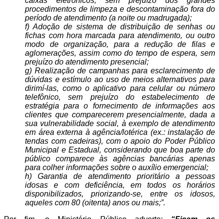
caixas eletrônicos, sem prejuízo dos grandes
procedimentos de limpeza e descontaminação fora do
período de atendimento (a noite ou madrugada);
f) Adoção de sistema de distribuição de senhas ou
fichas com hora marcada para atendimento, ou outro
modo de organização, para a redução de filas e
aglomerações, assim como do tempo de espera, sem
prejuízo do atendimento presencial;
g) Realização de campanhas para esclarecimento de
dúvidas e estímulo ao uso de meios alternativos para
dirimí-las, como o aplicativo para celular ou número
telefônico, sem prejuízo do estabelecimento de
estratégia para o fornecimento de informações aos
clientes que comparecerem presencialmente, dada a
sua vulnerabilidade social, à exemplo de atendimento
em área externa à agência/lotérica (ex.: instalação de
tendas com cadeiras), com o apoio do Poder Público
Municipal e Estadual, considerando que boa parte do
público comparece às agências bancárias apenas
para colher informações sobre o auxílio emergencial;
h) Garantia de atendimento prioritário a pessoas
idosas e com deficiência, em todos os horários
disponibilizados, priorizando-se, entre os idosos,
aqueles com 80 (oitenta) anos ou mais;”.