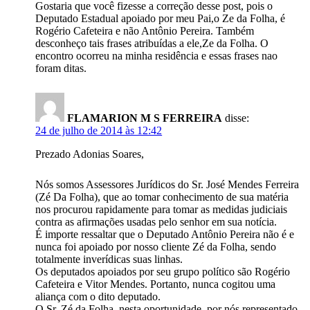
Gostaria que você fizesse a correção desse post, pois o
Deputado Estadual apoiado por meu Pai,o Ze da Folha, é
Rogério Cafeteira e não Antônio Pereira. Também
desconheço tais frases atribuídas a ele,Ze da Folha. O
encontro ocorreu na minha residência e essas frases nao
foram ditas.
FLAMARION M S FERREIRA
disse:
24 de julho de 2014 às 12:42
Prezado Adonias Soares,
Nós somos Assessores Jurídicos do Sr. José Mendes Ferreira
(Zé Da Folha), que ao tomar conhecimento de sua matéria
nos procurou rapidamente para tomar as medidas judiciais
contra as afirmações usadas pelo senhor em sua notícia.
É importe ressaltar que o Deputado Antônio Pereira não é e
nunca foi apoiado por nosso cliente Zé da Folha, sendo
totalmente inverídicas suas linhas.
Os deputados apoiados por seu grupo político são Rogério
Cafeteira e Vitor Mendes. Portanto, nunca cogitou uma
aliança com o dito deputado.
O Sr. Zé da Folha, nesta oportunidade, por nós representado,