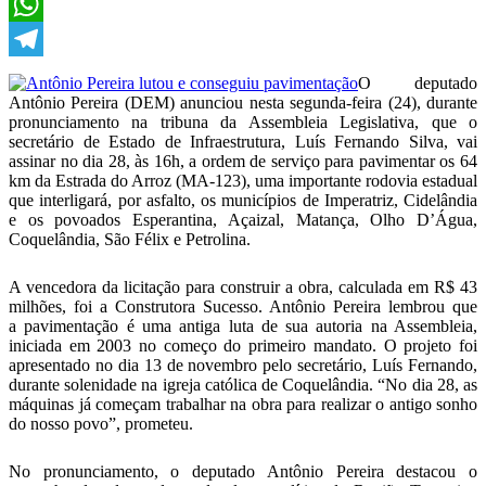
X
WhatsApp
Telegram
O deputado
Antônio Pereira (DEM) anunciou nesta segunda-feira (24), durante
pronunciamento na tribuna da Assembleia Legislativa, que o
secretário de Estado de Infraestrutura, Luís Fernando Silva, vai
assinar no dia 28, às 16h, a ordem de serviço para pavimentar os 64
km da Estrada do Arroz (MA-123), uma importante rodovia estadual
que interligará, por asfalto, os municípios de Imperatriz, Cidelândia
e os povoados Esperantina, Açaizal, Matança, Olho D’Água,
Coquelândia, São Félix e Petrolina.
A vencedora da licitação para construir a obra, calculada em R$ 43
milhões, foi a Construtora Sucesso. Antônio Pereira lembrou que
a pavimentação é uma antiga luta de sua autoria na Assembleia,
iniciada em 2003 no começo do primeiro mandato. O projeto foi
apresentado no dia 13 de novembro pelo secretário, Luís Fernando,
durante solenidade na igreja católica de Coquelândia. “No dia 28, as
máquinas já começam trabalhar na obra para realizar o antigo sonho
do nosso povo”, prometeu.
No pronunciamento, o deputado Antônio Pereira destacou o