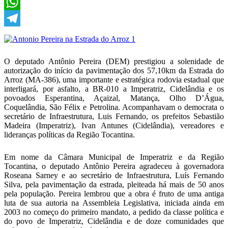
X
WhatsApp
Telegram
O deputado Antônio Pereira (DEM) prestigiou a solenidade de
autorização do início da pavimentação dos 57,10km da Estrada do
Arroz (MA-386), uma importante e estratégica rodovia estadual que
interligará, por asfalto, a BR-010 a Imperatriz, Cidelândia e os
povoados Esperantina, Açaizal, Matança, Olho D’Água,
Coquelândia, São Félix e Petrolina. Acompanhavam o democrata o
secretário de Infraestrutura, Luis Fernando, os prefeitos Sebastião
Madeira (Imperatriz), Ivan Antunes (Cidelândia), vereadores e
lideranças políticas da Região Tocantina.
Em nome da Câmara Municipal de Imperatriz e da Região
Tocantina, o deputado Antônio Pereira agradeceu à governadora
Roseana Sarney e ao secretário de Infraestrutura, Luís Fernando
Silva, pela pavimentação da estrada, pleiteada há mais de 50 anos
pela população. Pereira lembrou que a obra é fruto de uma antiga
luta de sua autoria na Assembleia Legislativa, iniciada ainda em
2003 no começo do primeiro mandato, a pedido da classe política e
do povo de Imperatriz, Cidelândia e de doze comunidades que