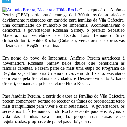
Telegram
O deputado Antônio
Pereira (DEM) participou da entrega de 1.300 títulos de propriedade
devidamente registrados em cartório para famílias da Vila Cafeteira,
uma comunidade do município de Imperatriz. Acompanhavam o
democrata a governadora Roseana Sarney, o prefeito Sebastião
Madeira, os secretários de Estado Luís Fernando Silva
(Infraestrutura), Hildo Rocha (Cidades), vereadores e expressivas
lideranças da Região Tocantina.
Em nome do povo de Imperatriz, Antônio Pereira agradeceu à
governadora Roseana Sarney pelos títulos que beneficiam as
famílias carentes, e fazem parte de mais uma etapa do Programa de
Regularização Fundiária Urbana do Governo do Estado, executado
com êxito pela Secretaria de Cidades e Desenvolvimento Urbano
(Secid), comandada pelo secretário Hildo Rocha.
Para Antônio Pereira, a partir de agora as famílias da Vila Cafeteira
podem comemorar, porque ao receber os títulos de propriedade terão
mais tranqüilidade para viver e criar seus filhos. “A governadora, os
secretários Luís Fernando, Hido Rocha estão de parabéns. Agora, a
vida das famílias será tranqüila, porque suas casas estão
regularizadas, próprias e de papel passado”, disse.