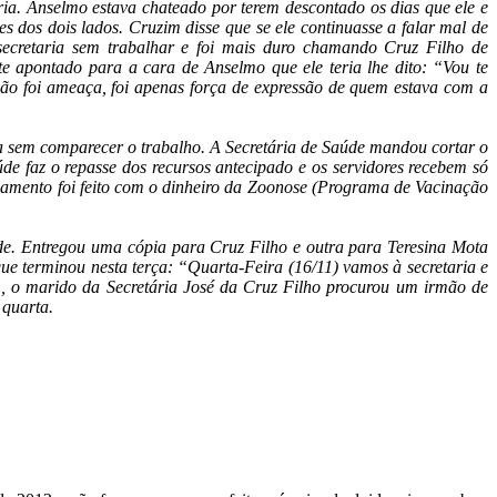
ia. Anselmo estava chateado por terem descontado os dias que ele e
dos dois lados. Cruzim disse que se ele continuasse a falar mal de
 secretaria sem trabalhar e foi mais duro chamando Cruz Filho de
 apontado para a cara de Anselmo que ele teria lhe dito: “Vou te
o foi ameaça, foi apenas força de expressão de quem estava com a
a sem comparecer o trabalho. A Secretária de Saúde mandou cortar o
úde faz o repasse dos recursos antecipado e os servidores recebem só
gamento foi feito com o dinheiro da Zoonose (Programa de Vacinação
de. Entregou uma cópia para Cruz Filho e outra para Teresina Mota
e terminou nesta terça: “Quarta-Feira (16/11) vamos à secretaria e
gem, o marido da Secretária José da Cruz Filho procurou um irmão de
 quarta.