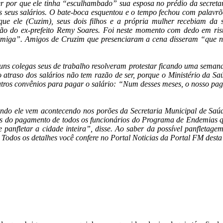
 por que ele tinha “esculhambado” sua esposa no prédio da secretar
seus salários. O bate-boca esquentou e o tempo fechou com palavrões 
que ele (Cuzim), seus dois filhos e a própria mulher recebiam da
ão do ex-prefeito Remy Soares. Foi neste momento com dedo em riste
rmiga”. Amigos de Cruzim que presenciaram a cena disseram “que nã
guns colegas seus de trabalho resolveram protestar ficando uma seman
 atraso dos salários não tem razão de ser, porque o Ministério da Sa
utros convênios para pagar o salário: “Num desses meses, o nosso pa
ndo ele vem acontecendo nos porões da Secretaria Municipal de Saú
ios do pagamento de todos os funcionários do Programa de Endemias qu
a e panfletar a cidade inteira”, disse. Ao saber da possível panfleta
Todos os detalhes você confere no Portal Noticias da Portal FM desta