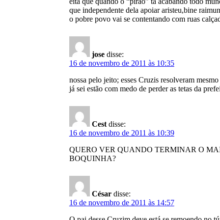
eita que quando o “pirão” tá acabando todo mund
que independente dela apoiar aristeu,bine raimund
o pobre povo vai se contentando com ruas calça
jose
disse:
16 de novembro de 2011 às 10:35
nossa pelo jeito; esses Cruzis resolveram mesmo 
já sei estão com medo de perder as tetas da prefei
Cest
disse:
16 de novembro de 2011 às 10:39
QUERO VER QUANDO TERMINAR O MAN
BOQUINHA?
César
disse:
16 de novembro de 2011 às 14:57
O pai desse Cruzim deve está se remoendo no túm