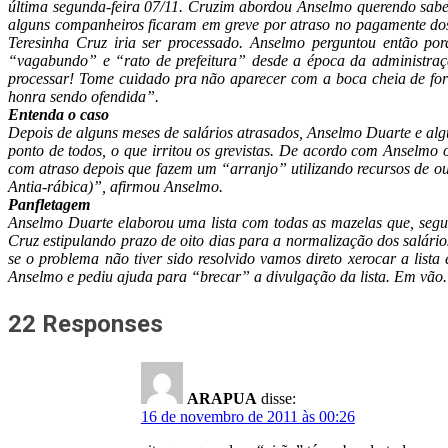
última segunda-feira 07/11. Cruzim abordou Anselmo querendo saber
alguns companheiros ficaram em greve por atraso no pagamente dos 
Teresinha Cruz iria ser processado. Anselmo perguntou então por
“vagabundo” e “rato de prefeitura” desde a época da administraç
processar! Tome cuidado pra não aparecer com a boca cheia de fo
honra sendo ofendida”.
Entenda o caso
Depois de alguns meses de salários atrasados, Anselmo Duarte e al
ponto de todos, o que irritou os grevistas. De acordo com Anselmo o
com atraso depois que fazem um “arranjo” utilizando recursos de o
Antia-rábica)”, afirmou Anselmo.
Panfletagem
Anselmo Duarte elaborou uma lista com todas as mazelas que, segu
Cruz estipulando prazo de oito dias para a normalização dos salár
se o problema não tiver sido resolvido vamos direto xerocar a list
Anselmo e pediu ajuda para “brecar” a divulgação da lista. Em vão. 
22 Responses
ARAPUA
disse:
16 de novembro de 2011 às 00:26