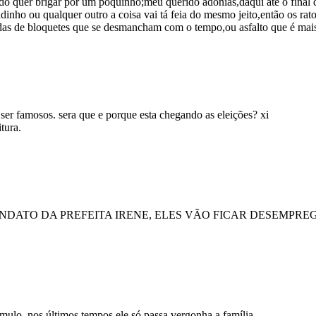
o quer brigar por um poquinho;meu querido adonias,daqui até o final de
inho ou qualquer outro a coisa vai tá feia do mesmo jeito,então os rato
das de bloquetes que se desmancham com o tempo,ou asfalto que é mais
ser famosos. sera que e porque esta chegando as eleições? xi
tura.
DATO DA PREFEITA IRENE, ELES VÃO FICAR DESEMPRE
ulo, nos últimos tempos ele só passa vergonha a família