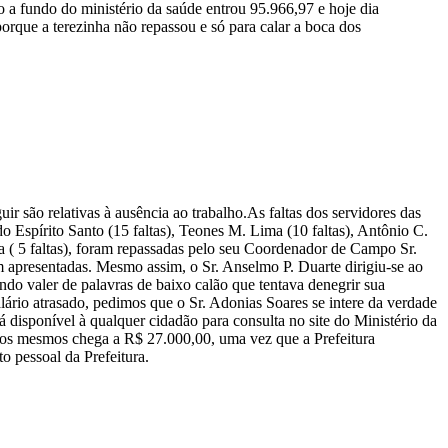
 a fundo do ministério da saúde entrou 95.966,97 e hoje dia
orque a terezinha não repassou e só para calar a boca dos
ir são relativas à ausência ao trabalho.As faltas dos servidores das
do Espírito Santo (15 faltas), Teones M. Lima (10 faltas), Antônio C.
va ( 5 faltas), foram repassadas pelo seu Coordenador de Campo Sr.
 apresentadas. Mesmo assim, o Sr. Anselmo P. Duarte dirigiu-se ao
ndo valer de palavras de baixo calão que tentava denegrir sua
lário atrasado, pedimos que o Sr. Adonias Soares se intere da verdade
 disponível à qualquer cidadão para consulta no site do Ministério da
dos mesmos chega a R$ 27.000,00, uma vez que a Prefeitura
 pessoal da Prefeitura.