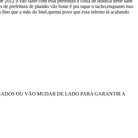
 2012 o vão fazer com essa prefeitura é coisa de doido;a irene sabe
s de prefeitura de plantão vão botar é pra rapar o tacho,enquanto isso
 fino que a mão do biné,quenta povo que essa inferno tá acabando
GADOS OU VÃO MUDAR DE LADO PARA GARANTIR A