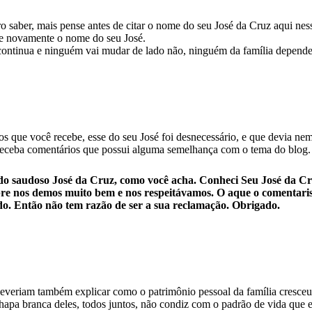
 saber, mais pense antes de citar o nome do seu José da Cruz aqui nes
ite novamente o nome do seu José.
 continua e ninguém vai mudar de lado não, ninguém da família depende 
s que você recebe, esse do seu José foi desnecessário, e que devia nem
o receba comentários que possui alguma semelhança com o tema do blog. 
o saudoso José da Cruz, como você acha. Conheci Seu José da C
pre nos demos muito bem e nos respeitávamos. O aque o comentarista
ndo. Então não tem razão de ser a sua reclamação. Obrigado.
o deveriam também explicar como o patrimônio pessoal da família cresc
chapa branca deles, todos juntos, não condiz com o padrão de vida que e