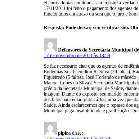
ei coro adonias continue assim mostre a verdade
17/11/2011 foi feito o pagamento dos agentes de 
funcionários em atraso ou será que o juro e bom.
Resposta: Pode deixar, vou verificar sim. Obr
Defensores da Secretária Municipal d
17 de novembro de 2011 às 18:59
Se faz necessário citar que os agentes de endêmia
Endemias Srs. Clemilton R. Silva (20 faltas), Ran
Figueiredo (5 faltas), José Horlando de mâcedo (
Manoel Lopes da Silva à Secretária Municipal d
prédio da Secretaria Municipal de Saúde, diante 
imagem. Diante do exposto, seu marido, encontro
dos fatos para então publicá-los, uma vez que d
Saúde. Ainda esclarecemos que o repasse dos ag
Municipal paga insalubridade e gratificação. Do
pipira
disse:
17 de novembro de 2011 às 21:39