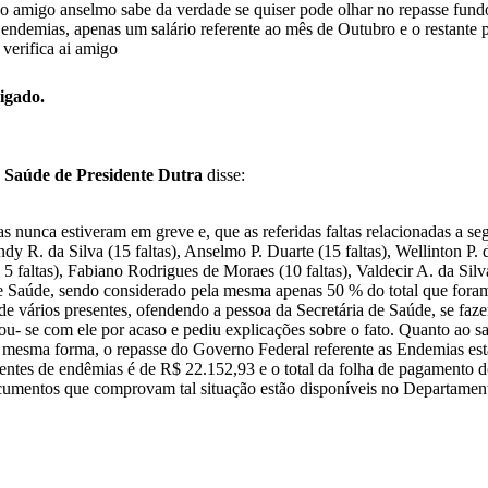
 o amigo anselmo sabe da verdade se quiser pode olhar no repasse fundo
endemias, apenas um salário referente ao mês de Outubro e o restante p
 verifica ai amigo
igado.
e Saúde de Presidente Dutra
disse:
s nunca estiveram em greve e, que as referidas faltas relacionadas a segu
dy R. da Silva (15 faltas), Anselmo P. Duarte (15 faltas), Wellinton P. 
 5 faltas), Fabiano Rodrigues de Moraes (10 faltas), Valdecir A. da Sil
e Saúde, sendo considerado pela mesma apenas 50 % do total que foram
de vários presentes, ofendendo a pessoa da Secretária de Saúde, se faze
u- se com ele por acaso e pediu explicações sobre o fato. Quanto ao sa
a mesma forma, o repasse do Governo Federal referente as Endemias está
entes de endêmias é de R$ 22.152,93 e o total da folha de pagamento 
cumentos que comprovam tal situação estão disponíveis no Departamento