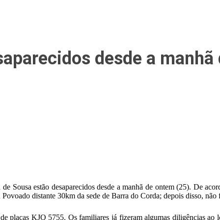
saparecidos desde a manhã d
 Sousa estão desaparecidos desde a manhã de ontem (25). De acordo
 Povoado distante 30km da sede de Barra do Corda; depois disso, não f
de placas KJQ 5755. Os familiares já fizeram algumas diligências ao 