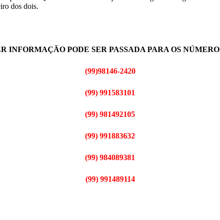
ro dos dois.
R INFORMAÇÃO PODE SER PASSADA PARA OS NÚMEROS
(99)98146-2420
(99) 991583101
(99) 981492105
(99) 991883632
(99) 984089381
(99) 991489114