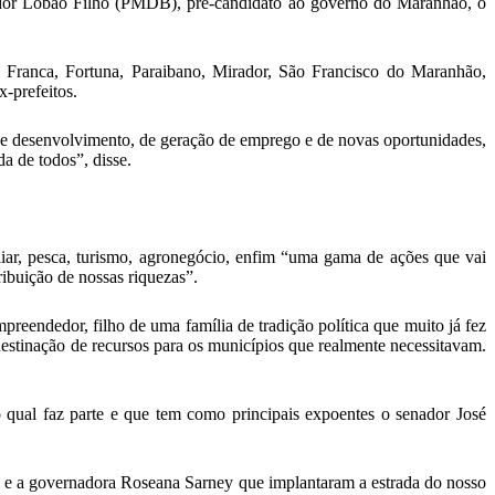
enador Lobão Filho (PMDB), pré-candidato ao governo do Maranhão, o
 Franca, Fortuna, Paraibano, Mirador, São Francisco do Maranhão,
x-prefeitos.
e desenvolvimento, de geração de emprego e de novas oportunidades,
a de todos”, disse.
iar, pesca, turismo, agronegócio, enfim “uma gama de ações que vai
tribuição de nossas riquezas”.
reendedor, filho de uma família de tradição política que muito já fez
estinação de recursos para os municípios que realmente necessitavam.
 qual faz parte e que tem como principais expoentes o senador José
o e a governadora Roseana Sarney que implantaram a estrada do nosso