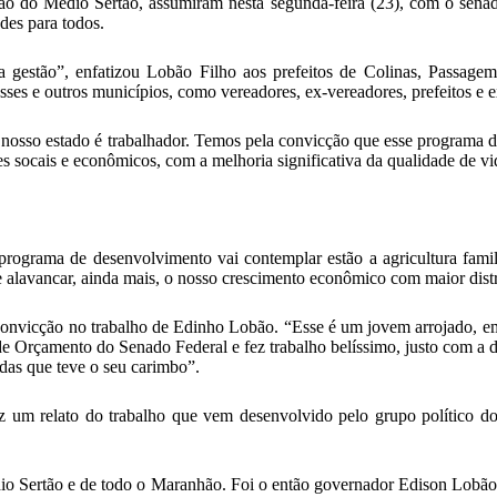
 Região do Médio Sertão, assumiram nesta segunda-feira (23), com o s
des para todos.
 gestão”, enfatizou Lobão Filho aos prefeitos de Colinas, Passagem
sses e outros municípios, como vereadores, ex-vereadores, prefeitos e e
nosso estado é trabalhador. Temos pela convicção que esse programa d
 socais e econômicos, com a melhoria significativa da qualidade de vid
rograma de desenvolvimento vai contemplar estão a agricultura famil
e alavancar, ainda mais, o nosso crescimento econômico com maior dis
 convicção no trabalho de Edinho Lobão. “Esse é um jovem arrojado, emp
e Orçamento do Senado Federal e fez trabalho belíssimo, justo com a d
as que teve o seu carimbo”.
z um relato do trabalho que vem desenvolvido pelo grupo político do
édio Sertão e de todo o Maranhão. Foi o então governador Edison Lobã