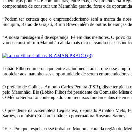
Lideranças políticas e comunitárias, entre elas, dez prefeitos da
compromisso de construir um Maranhão grande, forte e de oportunida
“Podem ter certeza que o empreendedorismo será a marca da nossa
Sucupira, Barão de Grajaú, Buriti Bravo, além de outras lideranças de
“A nossa mensagem é de esperança. Fé em dias melhores. O povo do 
vamos construir um Maranhão ainda mais rico elevando os seus índices
Lobão Filho enumerou que entre as inúmeras áreas que esse amplo p
propiciar aos maranhenses a oportunidade de serem empreendedores 
O prefeito de Colinas, Antonio Carlos Pereira (PSB), disse ter plena
pelo Maranhão. Ele (Lobão Filho) foi presidente da Comissão Mista d
O Médio Sertão foi contemplado com recursos fundamentais de emend
O presidente da Assembleia Legislativa, deputado Arnaldo Melo, fe
Sarney, o ministro Edison Lobão e a governadora Roseana Sarney.
“Eles têm que respeitar esse trabalho. Mudou a cara da região do M