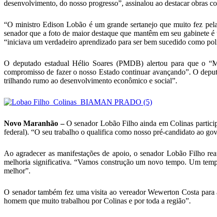
desenvolvimento, do nosso progresso”, assinalou ao destacar obras 
“O ministro Edison Lobão é um grande sertanejo que muito fez pela 
senador que a foto de maior destaque que mantêm em seu gabinete é 
“iniciava um verdadeiro aprendizado para ser bem sucedido como pol
O deputado estadual Hélio Soares (PMDB) alertou para que o “M
compromisso de fazer o nosso Estado continuar avançando”. O deput
trilhando rumo ao desenvolvimento econômico e social”.
Novo Maranhão –
O senador Lobão Filho ainda em Colinas particip
federal). “O seu trabalho o qualifica como nosso pré-candidato ao g
Ao agradecer as manifestações de apoio, o senador Lobão Filho reaf
melhoria significativa. “Vamos construção um novo tempo. Um temp
melhor”.
O senador também fez uma visita ao vereador Wewerton Costa para a
homem que muito trabalhou por Colinas e por toda a região”.