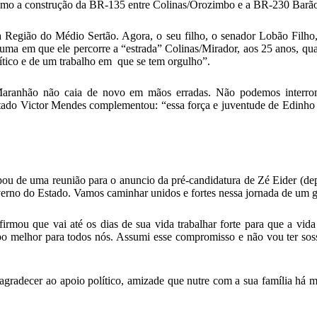
como a construção da BR-135 entre Colinas/Orozimbo e a BR-230 Barão
Região do Médio Sertão. Agora, o seu filho, o senador Lobão Filho, v
uma em que ele percorre a “estrada” Colinas/Mirador, aos 25 anos, qua
ítico e de um trabalho em que se tem orgulho”.
aranhão não caia de novo em mãos erradas. Não podemos interromp
ado Victor Mendes complementou: “essa força e juventude de Edinho 
ou de uma reunião para o anuncio da pré-candidatura de Zé Eider (depu
overno do Estado. Vamos caminhar unidos e fortes nessa jornada de um 
irmou que vai até os dias de sua vida trabalhar forte para que a vi
o melhor para todos nós. Assumi esse compromisso e não vou ter soss
gradecer ao apoio político, amizade que nutre com a sua família há 