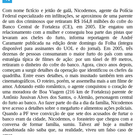
Telegram
Com nome fictício e jeitão de galã, Nicodemos, agente da Polícia
Federal especializado em infiltrações, se aproximou de uma parente
de um dos criminosos que retiraram R$ 164,8 milhões do cofre do
Banco Central de Fortaleza (CE), em 2005. Ele engatou um
relacionamento com a mulher e conseguiu boa parte das pistas que
levaram aos chefes do furto, informa reportagem de André
Caramante publicada na edição deste domingo da Folha (íntegra
disponível para assinantes do UOL e do jornal). Em 2005, três
dezenas de pessoas consumaram o maior furto do país com uma
estratégia típica de filmes de ação: por um túnel de 89 metros,
retiraram o dinheiro do cofre do banco. Agora, cinco anos depois,
começam a surgir detalhes da operação que identificou os chefes da
quadrilha. Entre esses detalhes, o mais inusitado também tem ares
cinematográficos. O roteiro, porém, se assemelha mais a um filme de
amor. Adotando estilo romântico, o agente conquistou o coração de
uma moradora de Boa Viagem (216 km de Fortaleza) parente de
Antônio Jussivan Alves dos Santos, o Alemão, personagem central
do furto ao banco. Ao fazer parte do dia a dia da família, Nicodemos
teve acesso a detalhes sobre o megafurto e alimentou ações policiais.
Quando a PF teve convicção de que sete dos acusados de furtar o
banco eram da cidade, Nicodemos, o forasteiro que chegou com a
conversa de formar família, sumiu. Talvez até hoje a mulher
abandonada não saiba que, na realidade, viveu um falso caso de