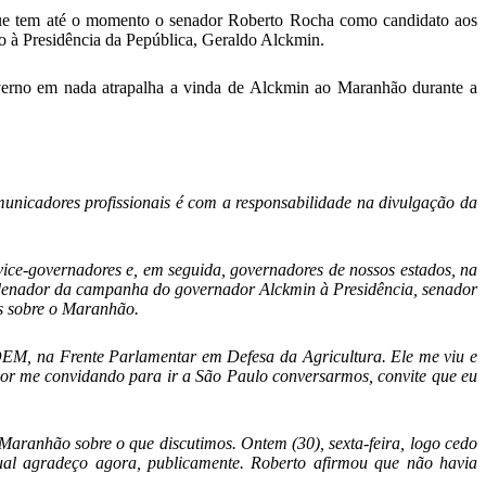
que tem até o momento o senador Roberto Rocha como candidato aos
o à Presidência da Pepública, Geraldo Alckmin.
overno em nada atrapalha a vinda de Alckmin ao Maranhão durante a
nicadores profissionais é com a responsabilidade na divulgação da
ce-governadores e, em seguida, governadores de nossos estados, na
rdenador da campanha do governador Alckmin à Presidência, senador
mos sobre o Maranhão.
DEM, na Frente Parlamentar em Defesa da Agricultura. Ele me viu e
ador me convidando para ir a São Paulo conversarmos, convite que eu
Maranhão sobre o que discutimos. Ontem (30), sexta-feira, logo cedo
ual agradeço agora, publicamente. Roberto afirmou que não havia