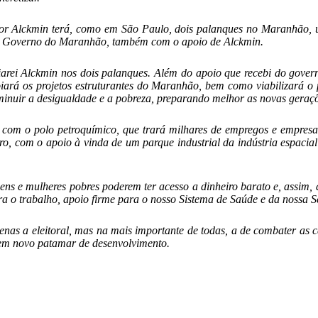
dor Alckmin terá, como em São Paulo, dois palanques no Maranhão, 
ao Governo do Maranhão, também com o apoio de Alckmin.
oiarei Alckmin nos dois palanques. Além do apoio que recebi do gover
apoiará os projetos estruturantes do Maranhão, bem como viabilizará
iminuir a desigualdade e a pobreza, preparando melhor as novas gera
e com o polo petroquímico, que trará milhares de empregos e emp
eiro, com o apoio à vinda de um parque industrial da indústria espa
 e mulheres pobres poderem ter acesso a dinheiro barato e, assim, 
ra o trabalho, apoio firme para o nosso Sistema de Saúde e da nossa 
nas a eleitoral, mas na mais importante de todas, a de combater as 
em novo patamar de desenvolvimento.