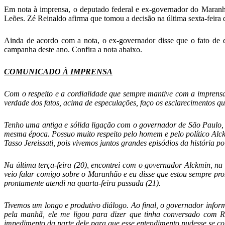
Em nota à imprensa, o deputado federal e ex-governador do Maran
Leões. Zé Reinaldo afirma que tomou a decisão na última sexta-feira
Ainda de acordo com a nota, o ex-governador disse que o fato de 
campanha deste ano. Confira a nota abaixo.
COMUNICADO À IMPRENSA
Com o respeito e a cordialidade que sempre mantive com a imprens
verdade dos fatos, acima de especulações, faço os esclarecimentos q
Tenho uma antiga e sólida ligação com o governador de São Paulo,
mesma época. Possuo muito respeito pelo homem e pelo político Al
Tasso Jereissati, pois vivemos juntos grandes episódios da história p
Na última terça-feira (20), encontrei com o governador Alckmin, 
veio falar comigo sobre o Maranhão e eu disse que estou sempre pro
prontamente atendi na quarta-feira passada (21).
Tivemos um longo e produtivo diálogo. Ao final, o governador infor
pela manhã, ele me ligou para dizer que tinha conversado com R
impedimento da parte dele para que esse entendimento pudesse se con