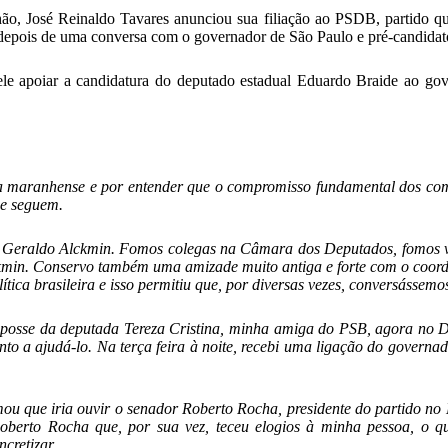
hão, José Reinaldo Tavares anunciou sua filiação ao PSDB, partido 
 depois de uma conversa com o governador de São Paulo e pré-candidat
ele apoiar a candidatura do deputado estadual Eduardo Braide ao g
a maranhense e por entender que o compromisso fundamental dos comu
ue seguem.
 Geraldo Alckmin. Fomos colegas na Câmara dos Deputados, fomos vi
ckmin. Conservo também uma amizade muito antiga e forte com o coo
olítica brasileira e isso permitiu que, por diversas vezes, conversásse
na posse da deputada Tereza Cristina, minha amiga do PSB, agora no 
nto a ajudá-lo. Na terça feira à noite, recebi uma ligação do govern
mou que iria ouvir o senador Roberto Rocha, presidente do partido no 
oberto Rocha que, por sua vez, teceu elogios à minha pessoa, o q
cretizar.