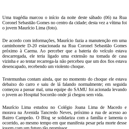
Telegram
Uma tragédia marcou o início da noite deste sábado (06) na Rua
Coronel Sebastião Gomes no centro da cidade; desta vez a vítima foi
o jovem Maurício Lima (foto).
De acordo com informações, Maurício fazia a manutenção em uma
caminhonete D-20 estacionada na Rua Coronel Sebastião Gomes
próximo à Caema. Ao perceber que a bateria do veículo estava
descarregada, ele teria ligado uma extensão na tomada de casa
vizinha e ao tentar recarrega-la não percebeu que um dos fios estava
desencapado, recebendo um violento choque.
Testemunhas contam ainda, que no momento do choque ele estava
debaixo do carro e saiu de lá falando normalmente; em seguida
começou a passar mal, uma equipe do SAMU foi acionada levando
o jovem ao Hospital Socorrão onde já chegou sem vida.
Maurício Lima estudou no Colégio Joana Lima de Macedo e
morava na Avenida Tancredo Neves, próximo a rua de acesso ao
Bairro Campeão. O Blog se solidariza com a família e lamenta o
ocorrido, ao mesmo tempo em que manifesta pesar pela morte desse
jovem com um futuro tão promissor.