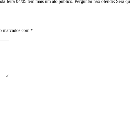
unda-feira 04/05 tem mais um ato público. Perguntar não ofende: Será qu
ão marcados com
*