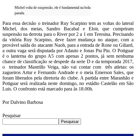
Michel volta de suspensão, ele é fundamental na bola
parada.
Para essa decisão o treinador Ruy Scarpino tem as voltas do lateral
Michel, dos meias, Sandro Bacabal e Eloir, que cumpriram
suspensão na derrota para o River por 2 a 1 em Teresina. Precisando
da vitória Ruy Scarpino, deve fazer mudança no ataque, com a
provável saída do atacante Naoh, para a entrada de Rone ou Giliard,
a outra vaga será disputada por Adauto e Jonas Piu Piu. O Potiguar
é o lanterna do grupo A5 com apenas 2 pontos, já sem nenhuma
chance de classificação se despede da serie D e da temporada 2017,
o treinador Mastrillo Veiga, não vai contar com três atletas: os
zagueiros Artur e Fernando Andrade e o meia Emerson Sales, que
foram liberados pela diretoria do clube. A partida entre Maranhão e
Potiguar será realizada neste domingo, no estádio Castelão em São
Luis. O confronto está marcado para às 18.00h.
Por Dalvino Barbosa
Pesquisar
Pesquisar