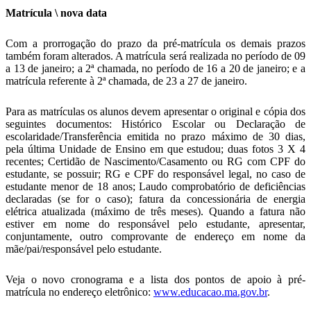
Matrícula \ nova data
Com a prorrogação do prazo da pré-matrícula os demais prazos
também foram alterados. A matrícula será realizada no período de 09
a 13 de janeiro; a 2ª chamada, no período de 16 a 20 de janeiro; e a
matrícula referente à 2ª chamada, de 23 a 27 de janeiro.
Para as matrículas os alunos devem apresentar o original e cópia dos
seguintes documentos: Histórico Escolar ou Declaração de
escolaridade/Transferência emitida no prazo máximo de 30 dias,
pela última Unidade de Ensino em que estudou; duas fotos 3 X 4
recentes; Certidão de Nascimento/Casamento ou RG com CPF do
estudante, se possuir; RG e CPF do responsável legal, no caso de
estudante menor de 18 anos; Laudo comprobatório de deficiências
declaradas (se for o caso); fatura da concessionária de energia
elétrica atualizada (máximo de três meses). Quando a fatura não
estiver em nome do responsável pelo estudante, apresentar,
conjuntamente, outro comprovante de endereço em nome da
mãe/pai/responsável pelo estudante.
Veja o novo cronograma e a lista dos pontos de apoio à pré-
matrícula no endereço eletrônico:
www.educacao.ma.gov.br
.