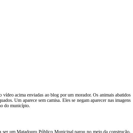
 vídeo acima enviadas ao blog por um morador. Os animais abatidos
equados. Um aparece sem camisa. Eles se negam aparecer nas imagens
no do município.
a ser um Matadouro Público Municipal parou no meio da construção,