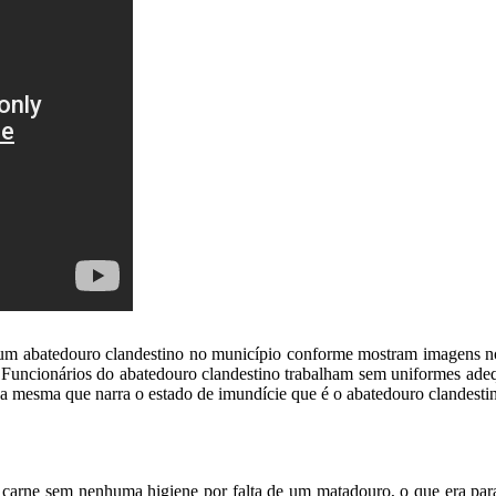
m abatedouro clandestino no município conforme mostram imagens no
o. Funcionários do abatedouro clandestino trabalham sem uniformes ad
é a mesma que narra o estado de imundície que é o abatedouro clandesti
carne sem nenhuma higiene por falta de um matadouro, o que era par