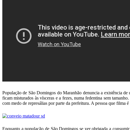
População de São Domingos do Maranhão denuncia a existência de u
ficam misturados às vísceras e a fezes, numa fedentina sem tamanh
com medo de represálias por parte da prefeitura. A pessoa que filma 
Enquanto a população de São Domingos se ver obrigada a consumir 