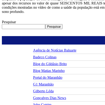
apesar dos recursos no valor de quase SEISCENTOS MIL REAIS tere
condições mostradas no vídeo de como a saúde da população está em
sono profundo.
Pesquisar
Pesquisar
Agência de Notícias Baluarte
Badeco Colinas
Blog do Gildásio Brito
Blog Matias Marinho
Portal do Maranhão
G1 Maranhão
Gilberto Léda
Gonçalves Dias News
John Cutrim