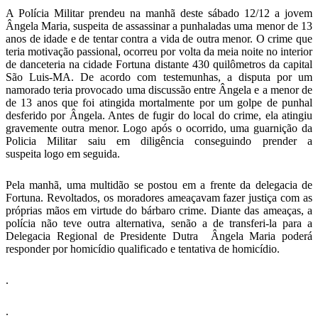
A Polícia Militar prendeu na manhã deste sábado 12/12 a jovem
Ângela Maria, suspeita de assassinar a punhaladas uma menor de 13
anos de idade e de tentar contra a vida de outra menor. O crime que
teria motivação passional, ocorreu por volta da meia noite no interior
de danceteria na cidade Fortuna distante 430 quilômetros da capital
São Luis-MA. De acordo com testemunhas, a disputa por um
namorado teria provocado uma discussão entre Ângela e a menor de
de 13 anos que foi atingida mortalmente por um golpe de punhal
desferido por Ângela. Antes de fugir do local do crime, ela atingiu
gravemente outra menor. Logo após o ocorrido, uma guarnição da
Policia Militar saiu em diligência conseguindo prender a
suspeita logo em seguida.
Pela manhã, uma multidão se postou em a frente da delegacia de
Fortuna. Revoltados, os moradores ameaçavam fazer justiça com as
próprias mãos em virtude do bárbaro crime. Diante das ameaças, a
polícia não teve outra alternativa, senão a de transferi-la para a
Delegacia Regional de Presidente Dutra Ângela Maria poderá
responder por homicídio qualificado e tentativa de homicídio.
.
.