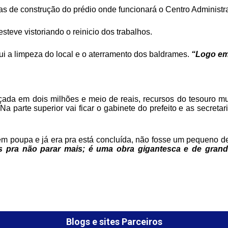
as de construção do prédio onde funcionará o Centro Administra
steve vistoriando o reinicio dos trabalhos.
lui a limpeza do local e o aterramento dos baldrames.
“Logo em
rçada em dois milhões e meio de reais, recursos do tesouro mu
a parte superior vai ficar o gabinete do prefeito e as secretar
em poupa e já era pra está concluída, não fosse um pequeno d
os pra não parar mais; é uma obra gigantesca e de gran
Blogs e sites Parceiros