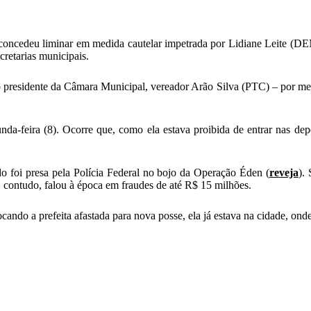
oncedeu liminar em medida cautelar impetrada por Lidiane Leite (DEM)
retarias municipais.
lo presidente da Câmara Municipal, vereador Arão Silva (PTC) – por mei
a-feira (8). Ocorre que, como ela estava proibida de entrar nas depen
do foi presa pela Polícia Federal no bojo da Operação Éden (
reveja
).
 contudo, falou à época em fraudes de até R$ 15 milhões.
ando a prefeita afastada para nova posse, ela já estava na cidade, on