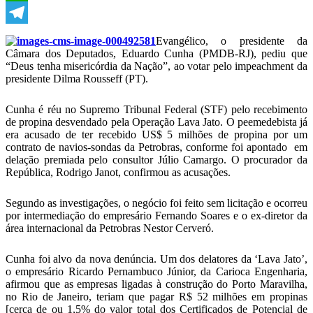
WhatsApp
Telegram
Evangélico, o presidente da
Câmara dos Deputados, Eduardo Cunha (PMDB-RJ), pediu que
“Deus tenha misericórdia da Nação”, ao votar pelo impeachment da
presidente Dilma Rousseff (PT).
Cunha é réu no Supremo Tribunal Federal (STF) pelo recebimento
de propina desvendado pela Operação Lava Jato. O peemedebista já
era acusado de ter recebido US$ 5 milhões de propina por um
contrato de navios-sondas da Petrobras, conforme foi apontado em
delação premiada pelo consultor Júlio Camargo. O procurador da
República, Rodrigo Janot, confirmou as acusações.
Segundo as investigações, o negócio foi feito sem licitação e ocorreu
por intermediação do empresário Fernando Soares e o ex-diretor da
área internacional da Petrobras Nestor Cerveró.
Cunha foi alvo da nova denúncia. Um dos delatores da ‘Lava Jato’,
o empresário Ricardo Pernambuco Júnior, da Carioca Engenharia,
afirmou que as empresas ligadas à construção do Porto Maravilha,
no Rio de Janeiro, teriam que pagar R$ 52 milhões em propinas
[cerca de ou 1,5% do valor total dos Certificados de Potencial de