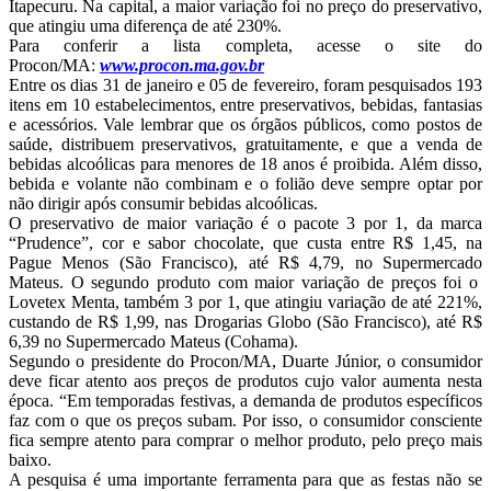
Itapecuru. Na capital, a maior variação foi no preço do preservativo,
que atingiu uma diferença de até 230%.
Para conferir a lista completa, acesse o site do
Procon/MA:
www.procon.ma.gov.br
Entre os dias 31 de janeiro e 05 de fevereiro, foram pesquisados 193
itens em 10 estabelecimentos, entre preservativos, bebidas, fantasias
e acessórios. Vale lembrar que os órgãos públicos, como postos de
saúde, distribuem preservativos, gratuitamente, e que a venda de
bebidas alcoólicas para menores de 18 anos é proibida. Além disso,
bebida e volante não combinam e o folião deve sempre optar por
não dirigir após consumir bebidas alcoólicas.
O preservativo de maior variação é o pacote 3 por 1, da marca
“Prudence”, cor e sabor chocolate, que custa entre R$ 1,45, na
Pague Menos (São Francisco), até R$ 4,79, no Supermercado
Mateus. O segundo produto com maior variação de preços foi o
Lovetex Menta, também 3 por 1, que atingiu variação de até 221%,
custando de R$ 1,99, nas Drogarias Globo (São Francisco), até R$
6,39 no Supermercado Mateus (Cohama).
Segundo o presidente do Procon/MA, Duarte Júnior, o consumidor
deve ficar atento aos preços de produtos cujo valor aumenta nesta
época. “Em temporadas festivas, a demanda de produtos específicos
faz com o que os preços subam. Por isso, o consumidor consciente
fica sempre atento para comprar o melhor produto, pelo preço mais
baixo.
A pesquisa é uma importante ferramenta para que as festas não se